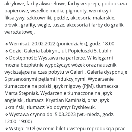
akrylowe, farby akwarelowe, farby w spreju, podobrazia
papierowe, wszelkie media, pigmenty, werniksy i
fiksatywy, szkicowniki, pędzle, akcesoria malarskie,
ołówki, grafity, węgle, tusze, akcesoria i farby do grafiki
warsztatowej.
🔹Wernisaż: 20.02.2022 (poniedziałek), godz. 18:00
🔹Gdzie: Galeria Labirynt, ul. Popiełuszki 5, Lublin
🔹Dostępność: Wystawa na parterze. W księgarni
można bezpłatnie wypożyczyć wózek oraz nauszniki
wyciszające na czas pobytu w Galerii. Galeria dysponuje
6 przenośnymi pętlami indukcyjnymi. Wydarzenie
tłumaczone na polski język migowy (PJM), tłumaczka:
Marta Stępniak. Wydarzenie tłumaczone na język
angielski, tłumacz: Krystian Kamiński, oraz język
ukraiński, tłumacz: Volodymyr Dyshlevuk.
🔹Wystawa czynna do: 5.03.2023 (wt.–niedz., godz.
12:00–19:00)
🔹Wstęp: 10 zł (w cenie biletu wstępu reprodukcja prac