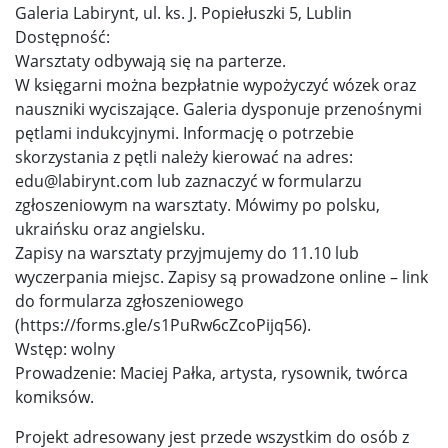
Galeria Labirynt, ul. ks. J. Popiełuszki 5, Lublin
Dostępność:
Warsztaty odbywają się na parterze.
W księgarni można bezpłatnie wypożyczyć wózek oraz
nauszniki wyciszające. Galeria dysponuje przenośnymi
pętlami indukcyjnymi. Informację o potrzebie
skorzystania z pętli należy kierować na adres:
edu@labirynt.com lub zaznaczyć w formularzu
zgłoszeniowym na warsztaty. Mówimy po polsku,
ukraińsku oraz angielsku.
Zapisy na warsztaty przyjmujemy do 11.10 lub
wyczerpania miejsc. Zapisy są prowadzone online – link
do formularza zgłoszeniowego
(https://forms.gle/s1PuRw6cZcoPijq56).
Wstęp: wolny
Prowadzenie: Maciej Pałka, artysta, rysownik, twórca
komiksów.
Projekt adresowany jest przede wszystkim do osób z