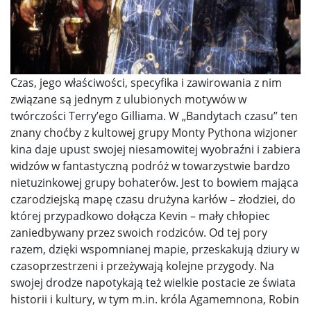
Czas, jego właściwości, specyfika i zawirowania z nim
związane są jednym z ulubionych motywów w
twórczości Terry’ego Gilliama. W „Bandytach czasu” ten
znany choćby z kultowej grupy Monty Pythona wizjoner
kina daje upust swojej niesamowitej wyobraźni i zabiera
widzów w fantastyczną podróż w towarzystwie bardzo
nietuzinkowej grupy bohaterów. Jest to bowiem mająca
czarodziejską mapę czasu drużyna karłów – złodziei, do
której przypadkowo dołącza Kevin – mały chłopiec
zaniedbywany przez swoich rodziców. Od tej pory
razem, dzięki wspomnianej mapie, przeskakują dziury w
czasoprzestrzeni i przeżywają kolejne przygody. Na
swojej drodze napotykają też wielkie postacie ze świata
historii i kultury, w tym m.in. króla Agamemnona, Robin