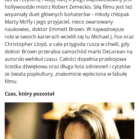
hollywoodzki mistrz Robert Zemeckis. Siłą filmu jest też
wspaniały duet głównych bohaterów – młody chłopak
Marty McFly i jego przyjaciel, nieco zwariowany
naukowiec, doktor Emmett Brown. W najważniejsze
role w swoich karierach wcielili się tu Michael J. Fox oraz
Christopher Lloyd, a cała przygoda rusza w chwili, gdy
doktor Brown przerabia samochód marki DeLorean na
autorski wehikuł czasu. Całości dopełnia przebojowa
ścieżka dźwiękowa oraz długa lista odniesień i cytatów
ze świata popkultury, znakomicie wpleciona w fabułę
filmu.
Czas, który pozostał