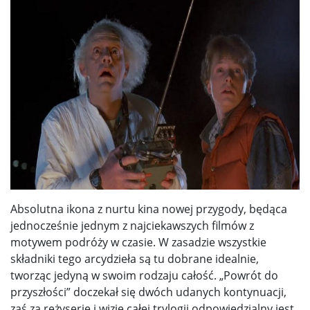
Absolutna ikona z nurtu kina nowej przygody, będąca
jednocześnie jednym z najciekawszych filmów z
motywem podróży w czasie. W zasadzie wszystkie
składniki tego arcydzieła są tu dobrane idealnie,
tworząc jedyną w swoim rodzaju całość. „Powrót do
przyszłości” doczekał się dwóch udanych kontynuacji,
zaś za reżyserię i wizję całej trylogii odpowiedzialny jest