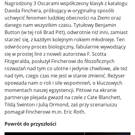
Nagrodzony 3 Oscarami współczesny klasyk z katalogu
Davida Finchera, próbujący w oryginalny sposób
uchwycić fenomen ludzkiej obecności na Ziemi oraz
danego nam wszystkim czasu. Tytułowy Benjamin
Button (w tej roli Brad Pitt), odwrotnie niż inni, zamiast
starzeć się, z każdym kolejnym rokiem młodnieje. Ten
odwrócony proces biologiczny, fabularnie wywodzący
się w prostej linii z noweli autorstwa F. Scotta
Fitzgeralda, posłużył Fincherowi do filozoficznych
rozważań nad tym co ulotne i jedynie chwilowe, ale też
nad tym, czego czas nie jest w stanie zmienić. Reżyser
opowiada nam o roli i sile wspomnień, o kluczowych
momentach naszej egzystencji. Pittowi na ekranie
partneruje plejada gwiazd na czele z Cate Blanchett,
Tildą Swinton i Julią Ormond, zaś przy scenariuszu
pomagał Fincherowi m.in. Eric Roth.
Powrót do przyszłości