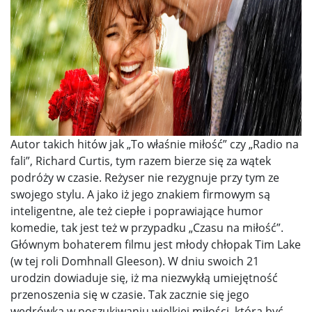
Autor takich hitów jak „To właśnie miłość” czy „Radio na
fali”, Richard Curtis, tym razem bierze się za wątek
podróży w czasie. Reżyser nie rezygnuje przy tym ze
swojego stylu. A jako iż jego znakiem firmowym są
inteligentne, ale też ciepłe i poprawiające humor
komedie, tak jest też w przypadku „Czasu na miłość”.
Głównym bohaterem filmu jest młody chłopak Tim Lake
(w tej roli Domhnall Gleeson). W dniu swoich 21
urodzin dowiaduje się, iż ma niezwykłą umiejętność
przenoszenia się w czasie. Tak zacznie się jego
wędrówka w poszukiwaniu wielkiej miłości, którą być