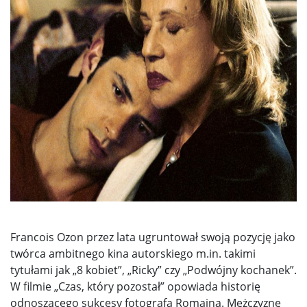
Francois Ozon przez lata ugruntował swoją pozycję jako
twórca ambitnego kina autorskiego m.in. takimi
tytułami jak „8 kobiet”, „Ricky” czy „Podwójny kochanek”.
W filmie „Czas, który pozostał” opowiada historię
odnoszącego sukcesy fotografa Romaina. Mężczyznę