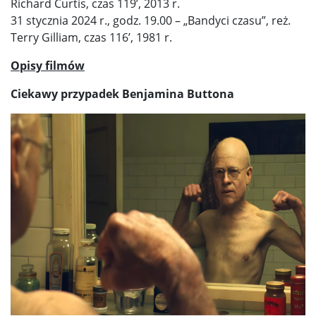
Richard Curtis, czas 119’, 2013 r.
31 stycznia 2024 r., godz. 19.00 – „Bandyci czasu”, reż.
Terry Gilliam, czas 116’, 1981 r.
Opisy filmów
Ciekawy przypadek Benjamina Buttona