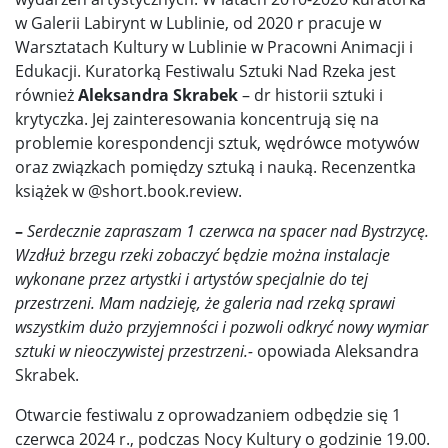
w Galerii Labirynt w Lublinie, od 2020 r pracuje w
Warsztatach Kultury w Lublinie w Pracowni Animacji i
Edukacji. Kuratorką Festiwalu Sztuki Nad Rzeka jest
również
Aleksandra Skrabek
– dr historii sztuki i
krytyczka. Jej zainteresowania koncentrują się na
problemie korespondencji sztuk, wędrówce motywów
oraz związkach pomiędzy sztuką i nauką. Recenzentka
książek w @short.book.review.
–
Serdecznie zapraszam 1 czerwca na spacer nad Bystrzycę.
Wzdłuż brzegu rzeki zobaczyć będzie można instalacje
wykonane przez artystki i artystów specjalnie do tej
przestrzeni. Mam nadzieję, że galeria nad rzeką sprawi
wszystkim dużo przyjemności i pozwoli odkryć nowy wymiar
sztuki w nieoczywistej przestrzeni.-
opowiada Aleksandra
Skrabek.
Otwarcie festiwalu z oprowadzaniem odbędzie się 1
czerwca 2024 r., podczas Nocy Kultury o godzinie 19.00.