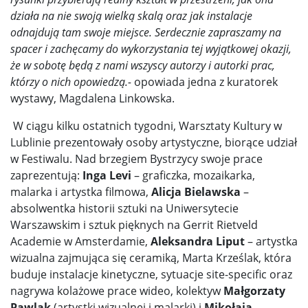
działa na nie swoją wielką skalą oraz jak instalacje
odnajdują tam swoje miejsce. Serdecznie zapraszamy na
spacer i zachęcamy do wykorzystania tej wyjątkowej okazji,
że w sobotę będą z nami wszyscy autorzy i autorki prac,
którzy o nich opowiedzą.-
opowiada jedna z kuratorek
wystawy, Magdalena Linkowska.
W ciągu kilku ostatnich tygodni, Warsztaty Kultury w
Lublinie prezentowały osoby artystyczne, biorące udział
w Festiwalu. Nad brzegiem Bystrzycy swoje prace
zaprezentują:
Inga Levi
– graficzka, mozaikarka,
malarka i artystka filmowa,
Alicja Bielawska
–
absolwentka historii sztuki na Uniwersytecie
Warszawskim i sztuk pięknych na Gerrit Rietveld
Academie w Amsterdamie,
Aleksandra Liput
– artystka
wizualna zajmująca się ceramiką, Marta Krześlak, która
buduje instalacje kinetyczne, sytuacje site-specific oraz
nagrywa kolażowe prace wideo, kolektyw
Małgorzaty
Pawlak
(artystki wizualnej i malarki) i
Mikołaja