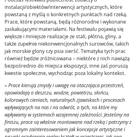
instalacji/obiektów/interwencji artystycznych, które
powstaną z myślą o konkretnych punktach nad rzeką.
Prace, które powstaną, będą różnorodne i wykonane
zaskakującymi materiałami. Na festiwalu pojawią się
większe i mniejsze realizacje ze stali, płótna, gliny, a
także zupełnie niekonwencjonalnych surowców, takich
jak morskie glony czy psia sierść. Tematyka tych prac
również będzie zróżnicowana – niektóre z nich nawiążą
bezpośrednio do miejsca ekspozycji, inne zaś poruszą
kwestie społeczne, wychodząc poza lokalny kontekst.
–
Prace kierują zmysły i uwagę na otaczająca przestrzeń,
opowiadają o deszczu, wodzie, powietrzu, słońcu,
kolorowych cieniach, naturalnych zjawiskach i procesach
wpływających na nas i na odwrót, o tych, na które my
wpływamy w systemach wzajemnej zależności. Jesteśmy na
finiszu, prace są właśnie montowane nad rzeką i patrzymy z
ogromnym zainteresowaniem jak koncepcje artystyczne i
rysunki przybierają realny kształt w przestrzeni, jak ona