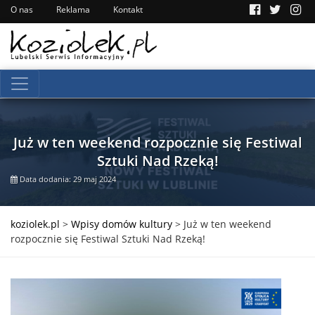
O nas
Reklama
Kontakt
Już w ten weekend rozpocznie się Festiwal
Sztuki Nad Rzeką!
Data dodania: 29 maj 2024
koziolek.pl
>
Wpisy domów kultury
>
Już w ten weekend
rozpocznie się Festiwal Sztuki Nad Rzeką!