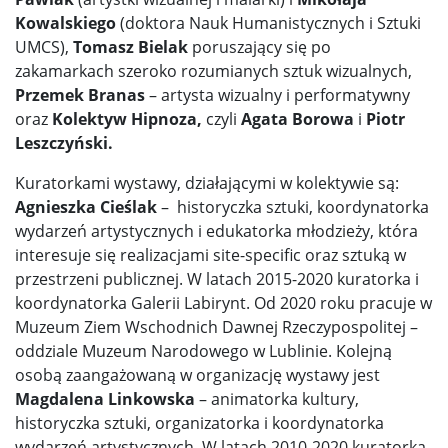
Kowalskiego
(doktora Nauk Humanistycznych i Sztuki
UMCS),
Tomasz Bielak
poruszający się po
zakamarkach szeroko rozumianych sztuk wizualnych,
Przemek Branas
– artysta wizualny i performatywny
oraz
Kolektyw Hipnoza,
czyli
Agata Borowa
i
Piotr
Leszczyński.
Kuratorkami wystawy, działającymi w kolektywie są:
Agnieszka Cieślak
– historyczka sztuki, koordynatorka
wydarzeń artystycznych i edukatorka młodzieży, która
interesuje się realizacjami site-specific oraz sztuką w
przestrzeni publicznej. W latach 2015-2020 kuratorka i
koordynatorka Galerii Labirynt. Od 2020 roku pracuje w
Muzeum Ziem Wschodnich Dawnej Rzeczypospolitej –
oddziale Muzeum Narodowego w Lublinie. Kolejną
osobą zaangażowaną w organizację wystawy jest
Magdalena Linkowska
– animatorka kultury,
historyczka sztuki, organizatorka i koordynatorka
wydarzeń artystycznych. W latach 2010-2020 kuratorka