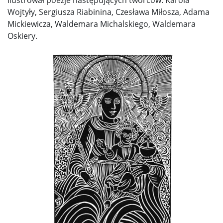
Ilustrował poezje następujących twórców: Karola
Wojtyły, Sergiusza Riabinina, Czesława Miłosza, Adama
Mickiewicza, Waldemara Michalskiego, Waldemara
Oskiery.