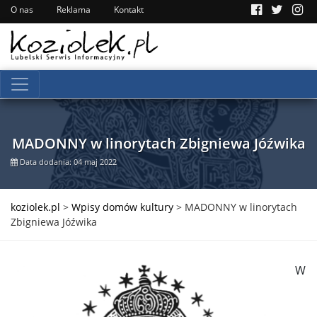
O nas
Reklama
Kontakt
MADONNY w linorytach Zbigniewa Jóźwika
Data dodania: 04 maj 2022
koziolek.pl
>
Wpisy domów kultury
>
MADONNY w linorytach
Zbigniewa Jóźwika
W