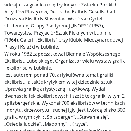
w kraju i za granicą między innymi: Związku Polskich
Artystów Plastyków, Deutsche Exlibris Gesellschaft,
Druźstva Ekslibris Sloveniae. Współzałożyciel:
studenckiej Grupy Plastycznej „INOPS” (1957),
Towarzystwa Przyjaciół Sztuk Pięknych w Lublinie
(1964), Galerii „Ekslibris” przy Klubie Międzynarodowej
Prasy i Książki w Lublinie.
W roku 1982 zapoczątkował Biennale Współczesnego
Ekslibrisu Lubelskiego. Organizator wielu wystaw grafiki
i ekslibrisu w Lublinie.
Jest autorem ponad 70. artykułówna temat grafiki i
ekslibrisu, a także krytykiem w tej dziedzinie sztuki.
Uprawia grafikę artystyczną i użytkową. Wydał
dwanaście tek ekslibrisowych i sześć tek grafik, w tym 2
spitsbergeńskie. Wykonał 700 ekslibrisów w technikach
linorytu, drzeworytu i suchej igły. Jest twórcą blisko 300
grafik, w tym cykli: „Spitsbergen”, „Stawanie się”,
„Osiedla ludzkie”, „Madonny”, „Krzyże”.