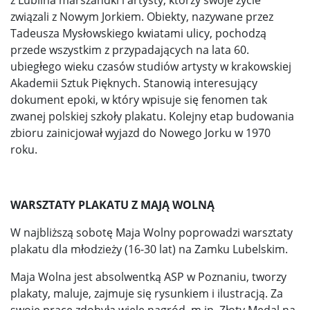
z Lublina marszandki i artysty, którzy swoje życie
związali z Nowym Jorkiem. Obiekty, nazywane przez
Tadeusza Mysłowskiego kwiatami ulicy, pochodzą
przede wszystkim z przypadających na lata 60.
ubiegłego wieku czasów studiów artysty w krakowskiej
Akademii Sztuk Pięknych. Stanowią interesujący
dokument epoki, w który wpisuje się fenomen tak
zwanej polskiej szkoły plakatu. Kolejny etap budowania
zbioru zainicjował wyjazd do Nowego Jorku w 1970
roku.
WARSZTATY PLAKATU Z MAJĄ WOLNĄ
W najbliższą sobotę Maja Wolny poprowadzi warsztaty
plakatu dla młodzieży (16-30 lat) na Zamku Lubelskim.
Maja Wolna jest absolwentką ASP w Poznaniu, tworzy
plakaty, maluje, zajmuje się rysunkiem i ilustracją. Za