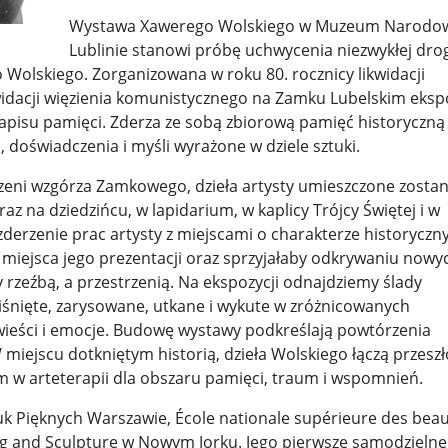
Wystawa Xawerego Wolskiego w Muzeum Narodo
y woj ...
Świat u stóp Trumpa. Negocjuj albo płać 50 proc. ...
Lublinie stanowi próbę uchwycenia niezwykłej dro
o Wolskiego. Zorganizowana w roku 80. rocznicy likwidacji
 pr ...
Radioaktywne gniazdo os odkryto w dawnych zakładac ...
kwidacji więzienia komunistycznego na Zamku Lubelskim eksp
pisu pamięci. Zderza ze sobą zbiorową pamięć historyczną
y ...
Ciężka noc w Kijowie. Rosja dwa razy uderzała z po ...
, doświadczenia i myśli wyrażone w dziele sztuki.
ic ...
Donaldowi Trumpowi udało się zapobiec wojnie. Cła ...
rzeni wzgórza Zamkowego, dzieła artysty umieszczone zosta
a ...
Sensy Powstania Warszawskiego ...
Nie ma patriotyzmu b
z na dziedzińcu, w lapidarium, w kaplicy Trójcy Świętej i w
zderzenie prac artysty z miejscami o charakterze historyczn
Wspólnota w chwili ciszy ...
Perspektywa świadka, perspektywa o
i miejsca jego prezentacji oraz sprzyjałaby odkrywaniu nowy
y rzeźbą, a przestrzenią. Na ekspozycji odnajdziemy ślady
k wśród ceglanych murów ...
Gazowe Imperium Warszawy ...
iśnięte, zarysowane, utkane i wykute w zróżnicowanych
mi ...
Wielka Brytania: Lesbijka została arcybiskupem. Pi ...
Kom
ieści i emocje. Budowę wystawy podkreślają powtórzenia
iejscu dotkniętym historią, dzieła Wolskiego łączą przeszł
konspiracji ...
Kolejne kontrowersje wokół RARS. Po zmianie preze
m w arteterapii dla obszaru pamięci, traum i wspomnień.
on ...
Powstańcy w Skierniewicach ...
Dymisja premiera Litwy. 
uk Pięknych Warszawie, École nationale supérieure des beau
ing and Sculpture w Nowym Jorku. Jego pierwsze samodzielne