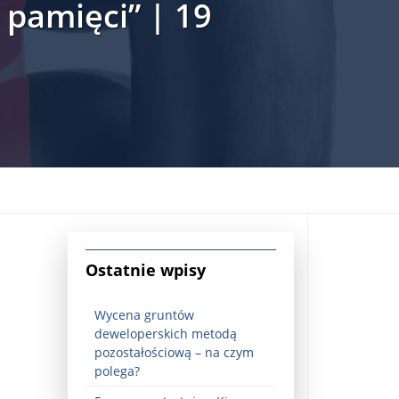
pamięci” | 19
jna Rosji z Ukrainą. Dzień 1254 ...
Ostatnie wpisy
Wycena gruntów
deweloperskich metodą
pozostałościową – na czym
Najstarsza muzyka świata ...
polega?