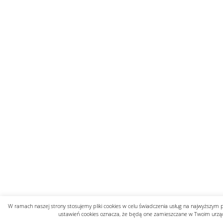
Démarche podczas przemówienia Walentyny Mat
„Złamane tabu”. Wobec Izraela padły oskarżenia o
10 najsilniejszych, odnotowanych trzęsień ziemi.
Bronisław Komorowski: Wypowiedź Szymona Hoło
Wiceszef MSWiA Czesław Mroczek o podpaleniac
W ramach naszej strony stosujemy pliki cookies w celu świadczenia usług na najwyższym 
ustawień cookies oznacza, że będą one zamieszczane w Twoim urzą
Polityka prywatności