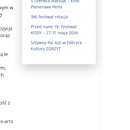
5 czerwca startuje – Kino
Plenerowe Perła
wym w
gi
3k6 festiwal relacja
Przed nami 18. Festiwal
ozycja
KODY – 27-31 maja 2026
 oraz
Sztywny Pal Azji w Fabryce
Kultury ZGRZYT
ną w
ez zaangażowania ...
ym,
fiary ...
ch
Zaproszenie na wystawę: „Uciec z piekła” ...
u potrzebne są historyczne śledztwa ...
ość z
s ...
Gintautas Paluckas odchodz ...
x-arts