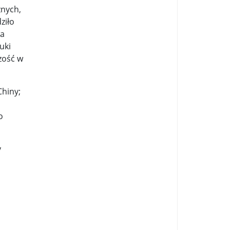
zycy wystąpią na Off ...
znych,
ziło
..
Z boisk na barykady ...
wa
uki
zość w
ub „Hamaka” ...
Korytarz przez ogród Saski ...
53 ...
Chiny;
o
a nowojorska”. Państwa Ligi Arabskiej po ...
y