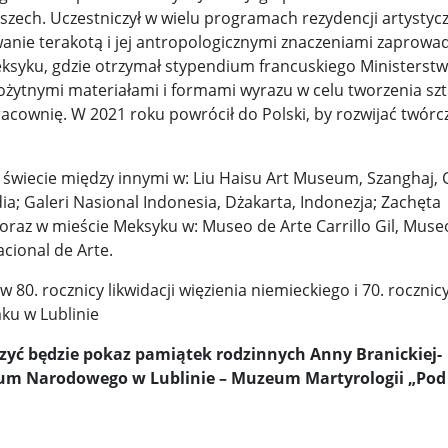
z pomocą walczącej Warszawie ...
Kneecap i sprawa Gazy. Irlandc
szech. Uczestniczył w wielu programach rezydencji artystyc
owanie terakotą i jej antropologicznymi znaczeniami zaprowad
ażny ...
Prawda w grozie przeżyć ...
Chłopiec spod „Parasola” .
eksyku, gdzie otrzymał stypendium francuskiego Ministerst
zyd ...
Ryszard Petru nie wyklucza, że powstanie nowa part ...
żytnymi materiałami i formami wyrazu w celu tworzenia szt
racownię. W 2021 roku powrócił do Polski, by rozwijać twórc
zaw ...
Jak ułan obronił katedrę ...
Odebrać zrzuty z „Chochli” l
stuje 350 mld dolarów w USA ...
Wojna Rosji z Ukrainą. Dzień 12
świecie między innymi w: Liu Haisu Art Museum, Szanghaj, 
a; Galeri Nasional Indonesia, Dżakarta, Indonezja; Zachęta
mokr ...
Kim jest „Afgańczyk” od incydentu na granicy? Służ ...
oraz w mieście Meksyku w: Museo de Arte Carrillo Gil, Muse
ional de Arte.
s ...
Odkurzone nagrania, zapomniane skandale ...
„Deklaracj
 rocznicy likwidacji więzienia niemieckiego i 70. rocznic
wy ...
Donald Tusk o słowach Szymona Hołowni o zamachu st ...
ku w Lublinie
lakó ...
Przewodniczący Knesetu: Chcecie Palestyny? Zbudujc ...
yć będzie pokaz pamiątek rodzinnych Anny Branickiej-
ego. ...
Future Frombork Festival. Kosmiczne wizje naukowcó ...
zeum Narodowego w Lublinie – Muzeum Martyrologii „Pod
.
Michał Szułdrzyński: Hołownia liderem rankingu nie ...