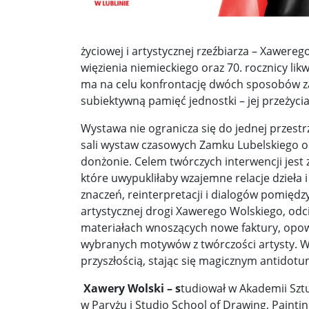
Donald Trump żąda porozumienia, które zakończ
życiowej i artystycznej rzeźbiarza – Xawereg
Sławomir Mentzen: Migracja legalna również jest
więzienia niemieckiego oraz 70. rocznicy li
ma na celu konfrontację dwóch sposobów za
Dni Konia Arabskiego 2025 – pasja, tradycja i prz
subiektywną pamięć jednostki – jej przeżycia
Zełenski chciał rozmawiać z Nawrockim. Ukraina l
Wystawa nie ogranicza się do jednej przest
Presja na Izrael rośnie. Kolejny kraj G7 zapowiad
sali wystaw czasowych Zamku Lubelskiego ora
donżonie. Celem twórczych interwencji jest 
Powstanie to nie jest zamknięta karta historii ...
które uwypukliłaby wzajemne relacje dzieła 
znaczeń, reinterpretacji i dialogów pomiędz
Walka z okupantem, walka z ogniem ...
Ratune
artystycznej drogi Xawerego Wolskiego, odc
Zaproszenie. Spacer z historią: „Warszawa ślada
materiałach wnoszących nowe faktury, opow
wybranych motywów z twórczości artysty. W m
Cyniczne współczucie dla ofiar ...
Socjaliści w 
przyszłością, stając się magicznym antidotu
Leszek Miller wieszczy koniec Polski 2050. „Szym
Xawery Wolski – s
tudiował w Akademii Szt
w Paryżu i Studio School of Drawing, Paint