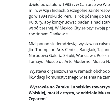
Pobić Niemców u siebie ...
Powstańcy prascy 
dzieło powstało w 1983 r. w Carrarze we Wło
m.in. w Azji i Indiach. Szczególne zainteres
Nowe wytyczne dla pacjentów onkologicznych. W
go w 1994 roku do Peru, a rok później do M
Donald Trump starł się w internecie z byłym pre
Kultury, aby kontynuować badania nad staro
współczesnej. W Mexico City założył swoją p
Elektrownia Powiśle: energia dla walczącej Wars
rodzinnym Dańkowie.
Kapelusz w błocie ...
Korea Południowa zainwe
Miał ponad siedemdziesiąt wystaw na całym 
Jim Thompson Arts Centre, Bangkok, Tajlandi
Brazylia udziela Stanom Zjednoczonym lekcji de
Narodowa Galeria Sztuki, Warszawa, Polska 
Tamayo, Museo de Arte Moderno, Museo Nac
Donieck bez wody i z fekaliami za oknem. Ale z ro
Wystawa organizowana w ramach obchodów 80.
Sondaż: Stary czy nowy premier? Jeden polityk z 
likwidacji komunistycznego więzienia na zam
Sondaż: Andrzej Duda – prezydent wszystkich Po
Wystawie na Zamku Lubelskim towarzysz
Kolejne zapowiedzi uznania państwa palestyński
Wolskiej, matki artysty, w oddziale Mu
Zegarem”.
Ozzy Osbourne żegnany jak król heavy metalu ..