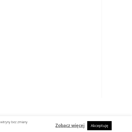
...
.
 witryny bez zmiany
Zobacz więcej
Akceptuję
designed by know-line.pl