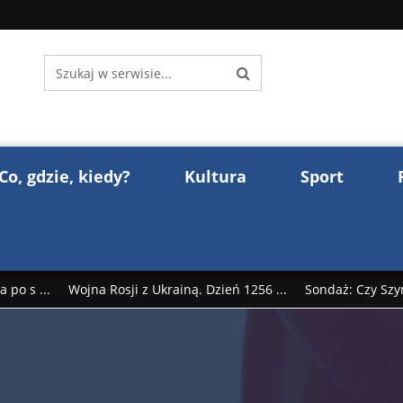
Co, gdzie, kiedy?
Kultura
Sport
 po s ...
Wojna Rosji z Ukrainą. Dzień 1256 ...
Sondaż: Czy Szy
rump reaguje na słowa Dmitrija Miedwiediew ...
Donald Trump z
śl ...
Polak premierem Litwy? Robert Duchniewicz na krótk ...
zy TV ...
ABW zatrzymała szpiega. „Dopadniemy każdego. Racze .