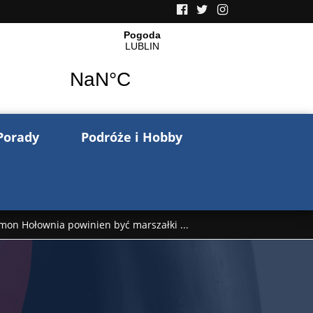
Porady
Podróże i Hobby
mon Hołownia powinien być marszałki ...
nów pisze o wojnie na Ukrainie. Wspo ...
..