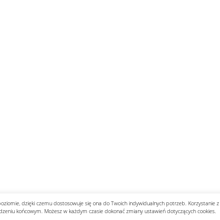
wijenko ...
100 tys. Holendrów zabroniło sobie uprawiania haza 
 l ...
Potężne trzęsienie ziemi u wybrzeży Rosji. Alarm n ...
 M ...
Dr Mirosław Oczkoś o rekonstrukcji rządu: Nie było ...
wni o ...
Znów niespokojnie w Azji. Tajlandia oskarża Kambod ..
h w Wa ...
poziomie, dzięki czemu dostosowuje się ona do Twoich indywidualnych potrzeb. Korzystanie z
dzeniu końcowym. Możesz w każdym czasie dokonać zmiany ustawień dotyczących cookies.