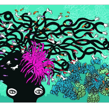
wijenko ...
100 tys. Holendrów zabroniło sobie uprawiania haza 
 l ...
Potężne trzęsienie ziemi u wybrzeży Rosji. Alarm n ...
 M ...
Dr Mirosław Oczkoś o rekonstrukcji rządu: Nie było ...
wni o ...
Znów niespokojnie w Azji. Tajlandia oskarża Kambod ..
h w Wa ...