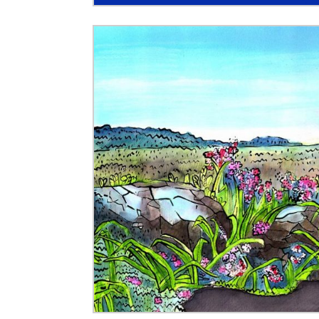
Pobić Niemców u siebie ...
Powstańcy prascy 
Nowe wytyczne dla pacjentów onkologicznych. W
Donald Trump starł się w internecie z byłym pre
Elektrownia Powiśle: energia dla walczącej Wars
Kapelusz w błocie ...
Korea Południowa zainwe
Brazylia udziela Stanom Zjednoczonym lekcji de
Donieck bez wody i z fekaliami za oknem. Ale z ro
Sondaż: Stary czy nowy premier? Jeden polityk z 
Sondaż: Andrzej Duda – prezydent wszystkich Po
Kolejne zapowiedzi uznania państwa palestyński
Ozzy Osbourne żegnany jak król heavy metalu ..