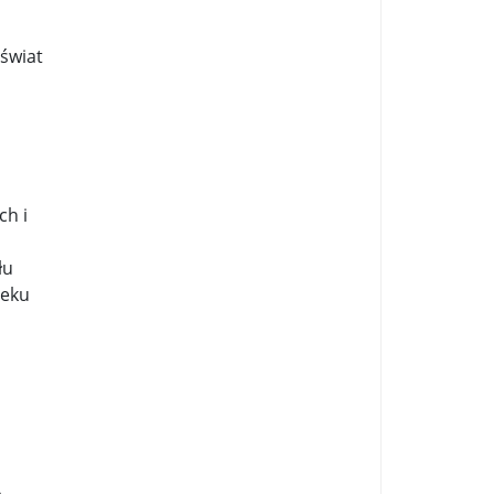
świat
ch i
łu
ieku
.