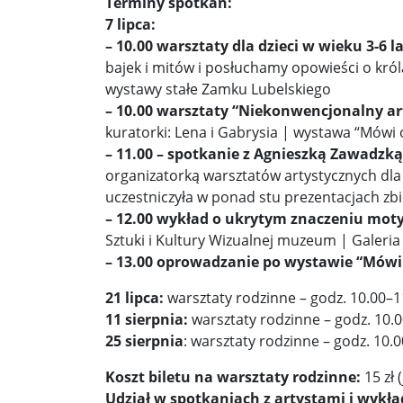
Terminy spotkań:
7 lipca:
– 10.00 warsztaty dla dzieci w wieku 3-6 la
bajek i mitów i posłuchamy opowieści o król
wystawy stałe Zamku Lubelskiego
– 10.00 warsztaty “Niekonwencjonalny art
kuratorki: Lena i Gabrysia | wystawa “Mówi 
– 11.00 – spotkanie z Agnieszką Zawadzką
organizatorką warsztatów artystycznych dla 
uczestniczyła w ponad stu prezentacjach zbi
– 12.00 wykład o ukrytym znaczeniu mot
Sztuki i Kultury Wizualnej muzeum | Galeria
– 13.00 oprowadzanie po wystawie “Mówi
21 lipca:
warsztaty rodzinne – godz. 10.00–11
11 sierpnia:
warsztaty rodzinne – godz. 10.0
25 sierpnia
: warsztaty rodzinne – godz. 10.0
Koszt biletu na warsztaty rodzinne:
15 zł 
Udział w spotkaniach z artystami i wyk