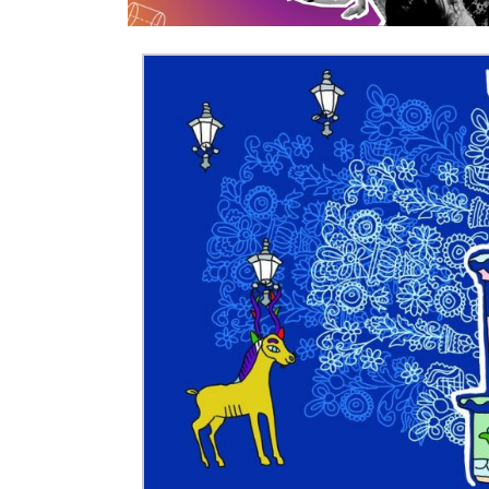
Donald Trump żąda porozumienia, które zakończ
Sławomir Mentzen: Migracja legalna również jest
Dni Konia Arabskiego 2025 – pasja, tradycja i prz
Zełenski chciał rozmawiać z Nawrockim. Ukraina l
Presja na Izrael rośnie. Kolejny kraj G7 zapowiad
Powstanie to nie jest zamknięta karta historii ...
Walka z okupantem, walka z ogniem ...
Ratune
Zaproszenie. Spacer z historią: „Warszawa ślada
Cyniczne współczucie dla ofiar ...
Socjaliści w 
Leszek Miller wieszczy koniec Polski 2050. „Szym