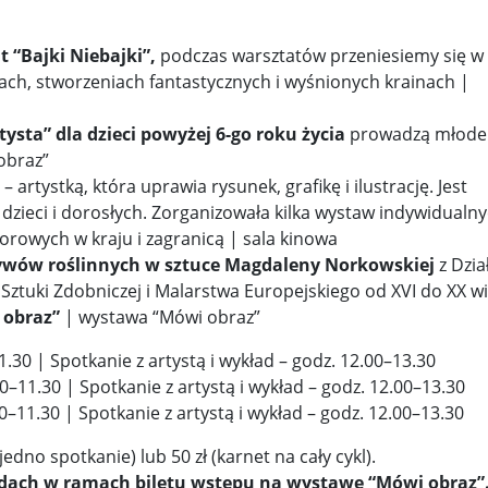
t “Bajki Niebajki”,
podczas warsztatów przeniesiemy się w 
ach, stworzeniach fantastycznych i wyśnionych krainach |
ysta” dla dzieci powyżej 6-go roku życia
prowadzą młode
obraz”
– artystką, która uprawia rysunek, grafikę i ilustrację. Jest
dzieci i dorosłych. Zorganizowała kilka wystaw indywidualny
orowych w kraju i zagranicą | sala kinowa
ywów roślinnych w sztuce Magdaleny Norkowskiej
z Dzia
 Sztuki Zdobniczej i Malarstwa Europejskiego od XVI do XX w
 obraz”
| wystawa “Mówi obraz”
.30 | Spotkanie z artystą i wykład – godz. 12.00–13.30
0–11.30 | Spotkanie z artystą i wykład – godz. 12.00–13.30
0–11.30 | Spotkanie z artystą i wykład – godz. 12.00–13.30
(jedno spotkanie) lub 50 zł (karnet na cały cykl).
ładach w ramach biletu wstępu na wystawę “Mówi obraz”