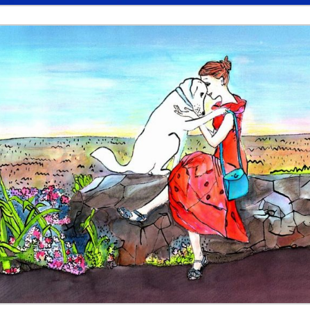
z pomocą walczącej Warszawie ...
Kneecap i sprawa Gazy. Irlandc
ażny ...
Prawda w grozie przeżyć ...
Chłopiec spod „Parasola” .
zyd ...
Ryszard Petru nie wyklucza, że powstanie nowa part ...
zaw ...
Jak ułan obronił katedrę ...
Odebrać zrzuty z „Chochli” l
stuje 350 mld dolarów w USA ...
Wojna Rosji z Ukrainą. Dzień 12
mokr ...
Kim jest „Afgańczyk” od incydentu na granicy? Służ ...
s ...
Odkurzone nagrania, zapomniane skandale ...
„Deklaracj
wy ...
Donald Tusk o słowach Szymona Hołowni o zamachu st ...
lakó ...
Przewodniczący Knesetu: Chcecie Palestyny? Zbudujc ...
ego. ...
Future Frombork Festival. Kosmiczne wizje naukowcó ...
.
Michał Szułdrzyński: Hołownia liderem rankingu nie ...