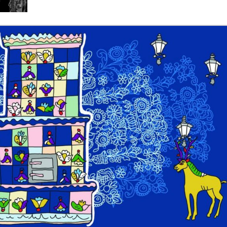
y woj ...
Świat u stóp Trumpa. Negocjuj albo płać 50 proc. ...
 pr ...
Radioaktywne gniazdo os odkryto w dawnych zakładac ...
y ...
Ciężka noc w Kijowie. Rosja dwa razy uderzała z po ...
ic ...
Donaldowi Trumpowi udało się zapobiec wojnie. Cła ...
a ...
Sensy Powstania Warszawskiego ...
Nie ma patriotyzmu b
Wspólnota w chwili ciszy ...
Perspektywa świadka, perspektywa o
k wśród ceglanych murów ...
Gazowe Imperium Warszawy ...
mi ...
Wielka Brytania: Lesbijka została arcybiskupem. Pi ...
Kom
konspiracji ...
Kolejne kontrowersje wokół RARS. Po zmianie preze
on ...
Powstańcy w Skierniewicach ...
Dymisja premiera Litwy. 