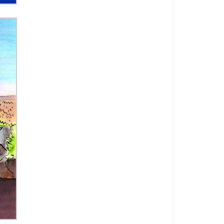
zycy wystąpią na Off ...
..
Z boisk na barykady ...
ub „Hamaka” ...
Korytarz przez ogród Saski ...
53 ...
a nowojorska”. Państwa Ligi Arabskiej po ...