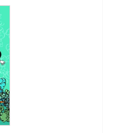
...
.