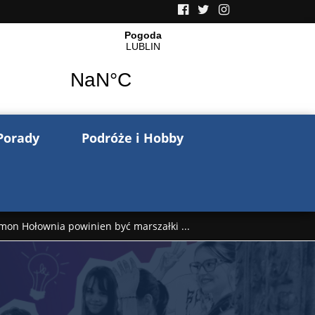
Porady
Podróże i Hobby
mon Hołownia powinien być marszałki ...
nów pisze o wojnie na Ukrainie. Wspo ...
..