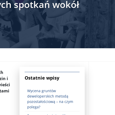
nych spotkań wokół
jna Rosji z Ukrainą. Dzień 1254 ...
ch
Ostatnie wpisy
in i
ieści
stami
Wycena gruntów
deweloperskich metodą
pozostałościową – na czym
Najstarsza muzyka świata ...
polega?