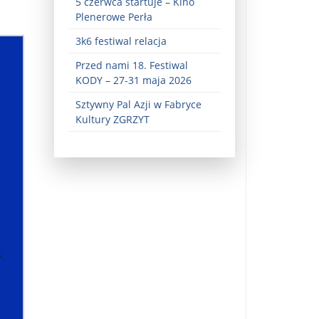
5 czerwca startuje – Kino
Plenerowe Perła
3k6 festiwal relacja
Przed nami 18. Festiwal
KODY – 27-31 maja 2026
Sztywny Pal Azji w Fabryce
Kultury ZGRZYT
ez zaangażowania ...
fiary ...
Zaproszenie na wystawę: „Uciec z piekła” ...
u potrzebne są historyczne śledztwa ...
s ...
Gintautas Paluckas odchodz ...