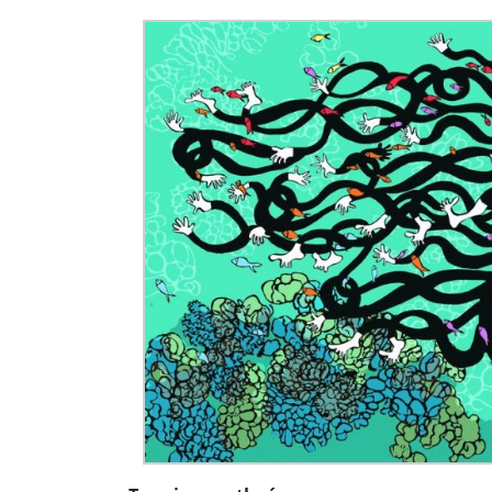
Démarche podczas przemówienia Walentyny Mat
„Złamane tabu”. Wobec Izraela padły oskarżenia o
10 najsilniejszych, odnotowanych trzęsień ziemi.
Bronisław Komorowski: Wypowiedź Szymona Hoło
Wiceszef MSWiA Czesław Mroczek o podpaleniac