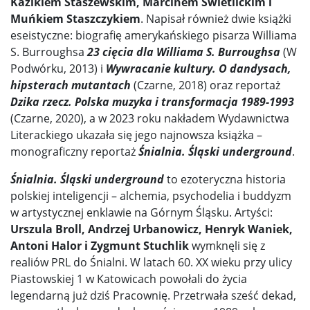
Kazikiem Staszewskim, Marcinem Świetlickim i
Muńkiem Staszczykiem
. Napisał również dwie książki
eseistyczne: biografię amerykańskiego pisarza Williama
S. Burroughsa
23 cięcia dla Williama S. Burroughsa
(W
Podwórku, 2013) i
Wywracanie kultury. O dandysach,
hipsterach mutantach
(Czarne, 2018) oraz reportaż
Dzika rzecz. Polska muzyka i transformacja 1989-1993
(Czarne, 2020), a w 2023 roku nakładem Wydawnictwa
Literackiego ukazała się jego najnowsza książka –
monograficzny reportaż
Śnialnia. Śląski underground
.
Śnialnia. Śląski underground
to ezoteryczna historia
polskiej inteligencji – alchemia, psychodelia i buddyzm
w artystycznej enklawie na Górnym Śląsku. Artyści:
Urszula Broll, Andrzej Urbanowicz, Henryk Waniek,
Antoni Halor i Zygmunt Stuchlik
wymknęli się z
realiów PRL do Śnialni. W latach 60. XX wieku przy ulicy
Piastowskiej 1 w Katowicach powołali do życia
legendarną już dziś Pracownię. Przetrwała sześć dekad,