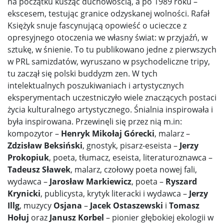
na początku kusząc duchowością, a po 1989 roku –
ekscesem, testując granice odzyskanej wolności. Rafał
Księżyk snuje fascynującą opowieść o ucieczce z
opresyjnego otoczenia we własny świat: w przyjaźń, w
sztukę, w śnienie. To tu publikowano jedne z pierwszych
w PRL samizdatów, wyruszano w psychodeliczne tripy,
tu zaczął się polski buddyzm zen. W tych
intelektualnych poszukiwaniach i artystycznych
eksperymentach uczestniczyło wiele znaczących postaci
życia kulturalnego artystycznego. Śnialnia inspirowała i
była inspirowana. Przewinęli się przez nią m.in:
kompozytor –
Henryk Mikołaj Górecki
, malarz –
Zdzisław Beksiński
, gnostyk, pisarz-eseista –
Jerzy
Prokopiuk
, poeta, tłumacz, eseista, literaturoznawca –
Tadeusz Sławek
, malarz, czołowy poeta nowej fali,
wydawca –
Jarosław Markiewicz
, poeta –
Ryszard
Krynicki
, publicysta, krytyk literacki i wydawca –
Jerzy
Illg
, muzycy
Osjana
–
Jacek Ostaszewski
i
Tomasz
Hołuj
oraz
Janusz Korbel
– pionier głębokiej ekologii w