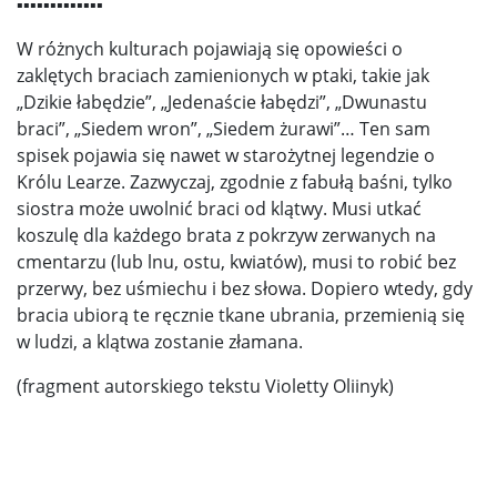
▪▪▪▪▪▪▪▪▪▪▪▪▪
W różnych kulturach pojawiają się opowieści o
zaklętych braciach zamienionych w ptaki, takie jak
„Dzikie łabędzie”, „Jedenaście łabędzi”, „Dwunastu
braci”, „Siedem wron”, „Siedem żurawi”… Ten sam
spisek pojawia się nawet w starożytnej legendzie o
Królu Learze. Zazwyczaj, zgodnie z fabułą baśni, tylko
siostra może uwolnić braci od klątwy. Musi utkać
koszulę dla każdego brata z pokrzyw zerwanych na
cmentarzu (lub lnu, ostu, kwiatów), musi to robić bez
przerwy, bez uśmiechu i bez słowa. Dopiero wtedy, gdy
bracia ubiorą te ręcznie tkane ubrania, przemienią się
w ludzi, a klątwa zostanie złamana.
(fragment autorskiego tekstu Violetty Oliinyk)