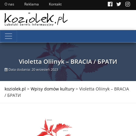
O nas
Reklama
Kontakt
Violetta Oliinyk – BRACIA / БРАТИ
Data dodania: 20 wrzesień 2023
koziolek.pl
>
Wpisy domów kultury
>
Violetta Oliinyk – BRACIA
/ БРАТИ