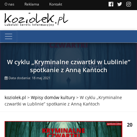
O nas
Reklama
Kontakt
W cyklu „Kryminalne czwartki w Lublinie”
spotkanie z Anną Kańtoch
Data dodania: 18 maj 2021
koziolek.pl
>
Wpisy domów kultury
>
W cyklu „Kryminalne
czwartki w Lublinie” spotkanie z Anną Kańtoch
20