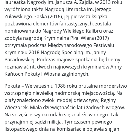
laureatka Nagrody im. Janusza A. Zajdla, w 2013 roku
wyróżniona także Nagrodą Literacką im. Jerzego
Żuławskiego. Łaska (2016), jej pierwsza książka
pozbawiona elementów fantastycznych, została
nominowana do Nagrody Wielkiego Kalibru oraz
zdobyła nagrodę Kryminalna Piła. Wiara (2017)
otrzymała podczas Międzynarodowego Festiwalu
Kryminału 2018 Nagrodę Specjalną im. Janiny
Paradowskiej. Podczas majowe spotkania będziemy
rozmawiać nt. dwóch najnowszych kryminałów Anny
Kańtoch Pokuty i Wiosna zaginionych.
Pokuta – We wrześniu 1986 roku brutalne morderstwo
wstrząsnęło niewielką nadmorską miejscowością. Na
plaży znaleziono zwłoki młodej dziewczyny, Reginy
Wieczorek. Miała dziewiętnaście lat i żadnych wrogów.
Na szczęście szybko udało się znaleźć winnego. Tak
przynajmniej sądzi milicja. Tymczasem pewnego
listopadowego dnia na komisariacie pojawia się Jan