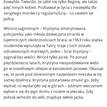
Kowalski. Twierdzi, że zabił nie tylko Reginę, ale także
pięć innych kobiet. Pozbawiał je życia z niezwykłą dla
seryjnego mordercy regularnością – co siedem lat
jedną.
Wiosna zaginionych – Krystyna, emerytowana
policjantka, jako młoda dziewczyna straciła w
tajemniczych okolicznościach brata: w 1963 roku piątka
studentów wyruszyła w Tatry, troje z nich zostało
odnalezionych martwych, jeden – brat Krystyny –
zaginął bez wieści. Wrócił tylko Jacek. Po ponad
pięćdziesięciu latach, Krystyna niespodziewanie widzi
go w osiedlowym sklepie w katowickim Janowie. Okazuje
się, że Jacek pod zmienionym nazwiskiem mieszka w tej
samej dzielnicy. Krystyna postanawia zmusić go, żeby
wyznał, co wydarzyło się w górach – późnym wieczorem
wybiera się do jego domu z nożem w plecaku. Gdy
jednak wchodzi do willi, znajduje zwłoki Jacka.