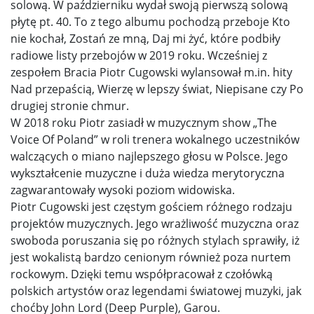
solową. W październiku wydał swoją pierwszą solową
płytę pt. 40. To z tego albumu pochodzą przeboje Kto
nie kochał, Zostań ze mną, Daj mi żyć, które podbiły
radiowe listy przebojów w 2019 roku. Wcześniej z
zespołem Bracia Piotr Cugowski wylansował m.in. hity
Nad przepaścią, Wierzę w lepszy świat, Niepisane czy Po
drugiej stronie chmur.
W 2018 roku Piotr zasiadł w muzycznym show „The
Voice Of Poland” w roli trenera wokalnego uczestników
walczących o miano najlepszego głosu w Polsce. Jego
wykształcenie muzyczne i duża wiedza merytoryczna
zagwarantowały wysoki poziom widowiska.
Piotr Cugowski jest częstym gościem różnego rodzaju
projektów muzycznych. Jego wrażliwość muzyczna oraz
swoboda poruszania się po różnych stylach sprawiły, iż
jest wokalistą bardzo cenionym również poza nurtem
rockowym. Dzięki temu współpracował z czołówką
polskich artystów oraz legendami światowej muzyki, jak
choćby John Lord (Deep Purple), Garou.