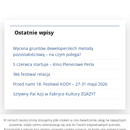
Ostatnie wpisy
Wycena gruntów deweloperskich metodą
pozostałościową – na czym polega?
5 czerwca startuje – Kino Plenerowe Perła
3k6 festiwal relacja
Przed nami 18. Festiwal KODY – 27-31 maja 2026
Sztywny Pal Azji w Fabryce Kultury ZGRZYT
W ramach naszej strony stosujemy pliki cookies w celu świadczenia usług na najwyższym
poziomie, dzięki czemu dostosowuje się ona do Twoich indywidualnych potrzeb.
Korzystanie z witryny bez zmiany ustawień cookies oznacza, że będą one zamieszczane