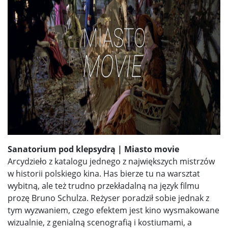
Sanatorium pod klepsydrą | Miasto movie
Arcydzieło z katalogu jednego z największych mistrzów
w historii polskiego kina. Has bierze tu na warsztat
wybitną, ale też trudno przekładalną na język filmu
prozę Bruno Schulza. Reżyser poradził sobie jednak z
tym wyzwaniem, czego efektem jest kino wysmakowane
wizualnie, z genialną scenografią i kostiumami, a