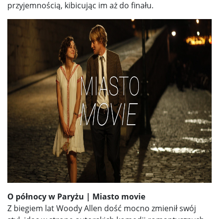
przyjemnością, kibicując im aż do finału.
O północy w Paryżu
| Miasto movie
Z biegiem lat Woody Allen dość mocno zmienił swój