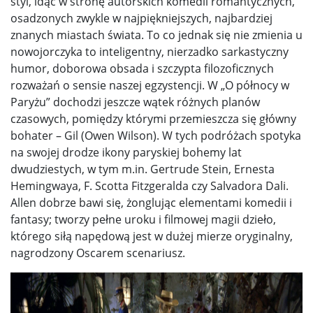
styl, idąc w stronę autorskich komedii romantycznych,
osadzonych zwykle w najpiękniejszych, najbardziej
znanych miastach świata. To co jednak się nie zmienia u
nowojorczyka to inteligentny, nierzadko sarkastyczny
humor, doborowa obsada i szczypta filozoficznych
rozważań o sensie naszej egzystencji. W „O północy w
Paryżu” dochodzi jeszcze wątek różnych planów
czasowych, pomiędzy którymi przemieszcza się główny
bohater – Gil (Owen Wilson). W tych podróżach spotyka
na swojej drodze ikony paryskiej bohemy lat
dwudziestych, w tym m.in. Gertrude Stein, Ernesta
Hemingwaya, F. Scotta Fitzgeralda czy Salvadora Dali.
Allen dobrze bawi się, żonglując elementami komedii i
fantasy; tworzy pełne uroku i filmowej magii dzieło,
którego siłą napędową jest w dużej mierze oryginalny,
nagrodzony Oscarem scenariusz.