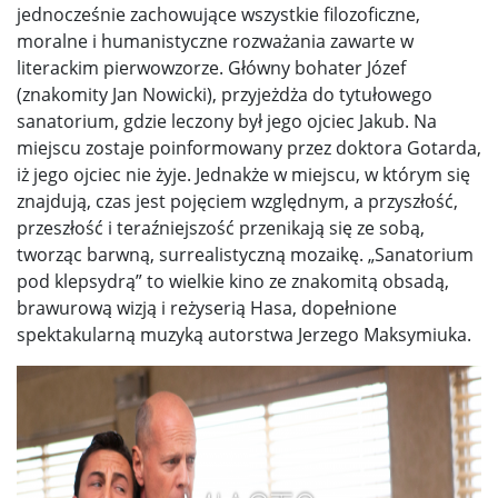
jednocześnie zachowujące wszystkie filozoficzne,
moralne i humanistyczne rozważania zawarte w
literackim pierwowzorze. Główny bohater Józef
(znakomity Jan Nowicki), przyjeżdża do tytułowego
sanatorium, gdzie leczony był jego ojciec Jakub. Na
miejscu zostaje poinformowany przez doktora Gotarda,
iż jego ojciec nie żyje. Jednakże w miejscu, w którym się
znajdują, czas jest pojęciem względnym, a przyszłość,
przeszłość i teraźniejszość przenikają się ze sobą,
tworząc barwną, surrealistyczną mozaikę. „Sanatorium
pod klepsydrą” to wielkie kino ze znakomitą obsadą,
brawurową wizją i reżyserią Hasa, dopełnione
spektakularną muzyką autorstwa Jerzego Maksymiuka.