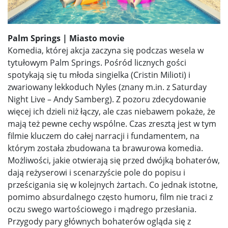
Palm Springs
| Miasto movie
Komedia, której akcja zaczyna się podczas wesela w
tytułowym Palm Springs. Pośród licznych gości
spotykają się tu młoda singielka (Cristin Milioti) i
zwariowany lekkoduch Nyles (znany m.in. z Saturday
Night Live – Andy Samberg). Z pozoru zdecydowanie
więcej ich dzieli niż łączy, ale czas niebawem pokaże, że
mają też pewne cechy wspólne. Czas zresztą jest w tym
filmie kluczem do całej narracji i fundamentem, na
którym została zbudowana ta brawurowa komedia.
Możliwości, jakie otwierają się przed dwójką bohaterów,
dają reżyserowi i scenarzyście pole do popisu i
prześcigania się w kolejnych żartach. Co jednak istotne,
pomimo absurdalnego często humoru, film nie traci z
oczu swego wartościowego i mądrego przesłania.
Przygody pary głównych bohaterów ogląda się z