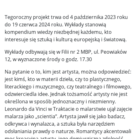
Tegoroczny projekt trwa od 4 października 2023 roku
do 19 czerwca 2024 roku. Wykłady stanowią
kompendium wiedzy niezbędnej każdemu, kto
interesuje się sztuką i kulturą europejską i światową.
Wykłady odbywają się w Filii nr 2 MBP, ul. Peowiaków
12, w wyznaczone środy o godz. 17.30
Na pytanie o to, kim jest artysta, można odpowiedzieć:
jest kimś, kto w materii dzieła, czy to plastycznego,
literackiego i muzycznego, czy teatralnego i filmowego,
odzwierciedla idee. Jednak tożsamość artysty nie jest
określona w sposób jednoznaczny i niezmienny.
Leonardo da Vinci w Traktacie o malarstwie ujął zajęcie
malarza jako „scientia”. Artysta jawił się jako badacz,
odkrywca i wynalazca, a sztuka była narzędziem
odsłaniania prawdy o naturze. Romantycy akcentowali
moc kreacyjną artysty, jego demiurgiczną zdolność