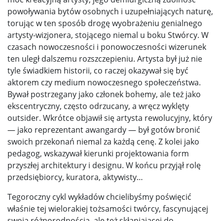
powoływania bytów osobnych i uzupełniających naturę,
torując w ten sposób drogę wyobrażeniu genialnego
artysty-wizjonera, stojącego niemal u boku Stwórcy. W
czasach nowoczesności i ponowoczesności wizerunek
ten uległ dalszemu rozszczepieniu. Artysta był już nie
tyle świadkiem historii, co raczej okazywał się być
aktorem czy medium nowoczesnego społeczeństwa.
Bywał postrzegany jako członek bohemy, ale też jako
ekscentryczny, często odrzucany, a wręcz wyklęty
outsider. Wkrótce objawił się artysta rewolucyjny, który
— jako reprezentant awangardy — był gotów bronić
swoich przekonań niemal za każdą cenę. Z kolei jako
pedagog, wskazywał kierunki projektowania form
przyszłej architektury i designu. W końcu przyjął rolę
przedsiębiorcy, kuratora, aktywisty…
Tegoroczny cykl wykładów chcielibyśmy poświęcić
właśnie tej wielorakiej tożsamości twórcy, fascynującej
swoją różnorodnością, ale też skłaniającej do