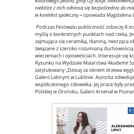
kolorowego płótna, gliny czy dosyć niekonwencj
Pobić Niemców u siebie ...
Powstańcy prascy 
niektóre z nich odniosą się bezpośrednio do m
Nowe wytyczne dla pacjentów onkologicznych. W
w kontekst społeczny
–
opowiada Magdalena L
Donald Trump starł się w internecie z byłym pre
Podczas Festiwalu publiczność zobaczy 8 ins
myślą o konkretnych punktach nad rzeką. Je
Elektrownia Powiśle: energia dla walczącej Wars
zajmująca się ceramiką, tkaniną, tworząca o
związane z szeroko rozumianą duchowością 
Kapelusz w błocie ...
Korea Południowa zainwe
wierzeniach i opowieściach. Interesuje się 
Brazylia udziela Stanom Zjednoczonym lekcji de
Rysunku na Wydziale Malarstwa Akademii Sz
zatytułowany „Dzisiaj za oknem drzewa wyglą
Donieck bez wody i z fekaliami za oknem. Ale z ro
Galerii Labirynt w Lublinie. Autorka odwołu
współczesnego człowieka. Jej prace były pr
Sondaż: Stary czy nowy premier? Jeden polityk z 
Polskiej w Orońsku, Galerii Arsenał w Poznan
Sondaż: Andrzej Duda – prezydent wszystkich Po
Kolejne zapowiedzi uznania państwa palestyński
Ozzy Osbourne żegnany jak król heavy metalu ..