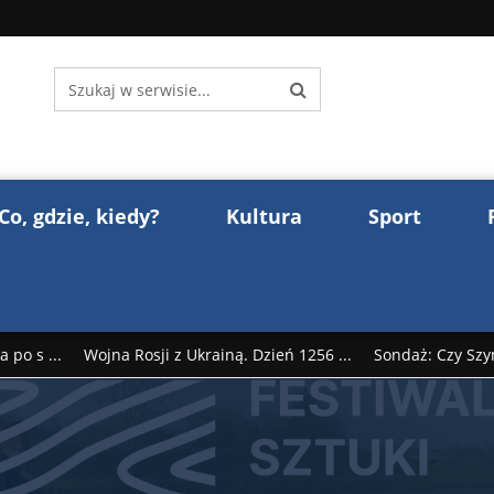
Co, gdzie, kiedy?
Kultura
Sport
 po s ...
Wojna Rosji z Ukrainą. Dzień 1256 ...
Sondaż: Czy Szy
rump reaguje na słowa Dmitrija Miedwiediew ...
Donald Trump z
śl ...
Polak premierem Litwy? Robert Duchniewicz na krótk ...
zy TV ...
ABW zatrzymała szpiega. „Dopadniemy każdego. Racze .