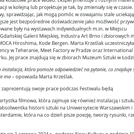
rywa kolażowe prace wideo. Eksperymentuje z różnymi materi
acji w kolejną lub projektuje je tak, by zmieniały się w czasie.
y, sprawdzając, jak mogą pomóc w oswajaniu stale uciekaj
ejsze jest bezpośrednie doświadczenie jako możliwość przyw
owane były na wystawach indywidualnych m.in. w Miejscu
ańskiej Galerii Miejskiej, Industra Art Brno i zbiorowych m
OCA Hiroshima, Kode Bergen. Marta Krześlak uczestniczyła
ncy w Teheranie, Meet Factory w Pradze oraz International
u. Jej prace znajdują się w zbiorach Muzeum Sztuki w Łodzi
to instalacja, która pomoże odpowiedzieć na pytanie, co znajduje 
nie ma –
opowiada Marta Krześlak.
 zaprezentują swoje prace podczas Festiwalu będą
artystka filmowa, która zajmuje się również instalacją i sztuk
absolwentka historii sztuki na Uniwersytecie Warszawskim i 
erdamie, która na co dzień pisze poezję, tworzy rysunki, rze