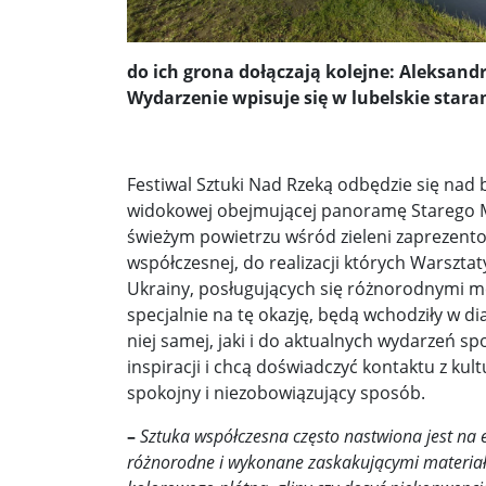
Donald Trump żąda porozumienia, które zakończ
do ich grona dołączają kolejne: Aleksandra
Sławomir Mentzen: Migracja legalna również jest
Wydarzenie wpisuje się w lubelskie starani
Dni Konia Arabskiego 2025 – pasja, tradycja i prz
Zełenski chciał rozmawiać z Nawrockim. Ukraina l
Festiwal Sztuki Nad Rzeką odbędzie się nad 
widokowej obejmującej panoramę Starego Mias
Presja na Izrael rośnie. Kolejny kraj G7 zapowiad
świeżym powietrzu wśród zieleni zaprezentow
współczesnej, do realizacji których Warsztaty
Powstanie to nie jest zamknięta karta historii ...
Ukrainy, posługujących się różnorodnymi me
Walka z okupantem, walka z ogniem ...
Ratune
specjalnie na tę okazję, będą wchodziły w d
niej samej, jaki i do aktualnych wydarzeń s
Zaproszenie. Spacer z historią: „Warszawa ślada
inspiracji i chcą doświadczyć kontaktu z kul
spokojny i niezobowiązujący sposób.
Cyniczne współczucie dla ofiar ...
Socjaliści w 
–
Sztuka współczesna często nastwiona jest na
Leszek Miller wieszczy koniec Polski 2050. „Szym
różnorodne i wykonane zaskakującymi materiałami