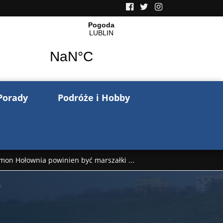
Porady
Podróże i Hobby
mon Hołownia powinien być marszałki ...
nów pisze o wojnie na Ukrainie. Wspo ...
..