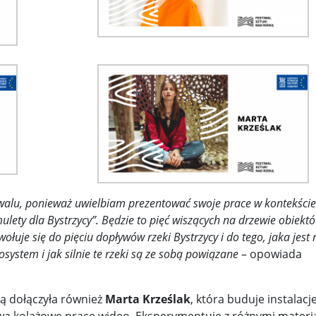
wijenko ...
100 tys. Holendrów zabroniło sobie uprawiania haza 
 l ...
Potężne trzęsienie ziemi u wybrzeży Rosji. Alarm n ...
 M ...
Dr Mirosław Oczkoś o rekonstrukcji rządu: Nie było ...
wni o ...
Znów niespokojnie w Azji. Tajlandia oskarża Kambod ..
h w Wa ...
stiwalu, ponieważ uwielbiam prezentować swoje prace w kontekście
lety dla Bystrzycy”. Będzie to pięć wiszących na drzewie obiekt
łuje się do pięciu dopływów rzeki Bystrzycy i do tego, jaka jest
osystem i jak silnie te rzeki są ze sobą powiązane
– opowiada
ką dołączyła również
Marta
Krześlak
, która buduje instalacj