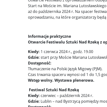
Otwarcie Festiwalu z oprowadzaniem odbędzie
Start na Moście im. Mariana Lutosławskiego 
aż do października 2024 r. Na spacer festiw
oprowadzaniu, na które organizatorzy będą 
Informacje praktyczne
Otwarcie Festiwalu Sztuki Nad Rzeką z 
Kiedy:
1 czerwca 2024 r., godz. 19.00
Gdzie:
start przy Moście Mariana Lutosławski
Dostępność:
Tłumaczenie na Polski Język Migowy (PJM).
Czas trwania spaceru wynosi od 1 do 1,5 god
Wstęp wolny. Wystawa plenerowa.
Festiwal Sztuki Nad Rzeką
Kiedy:
czerwiec – październik 2024 r.
Gdzie:
Lublin – nad Bystrzycą pomiędzy mo