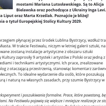
mostami Mariana Lutosławskiego. Są to Alicja
y woj ...
Bielawska oraz pochodząca z Ukrainy Inga Levi.
Świat u stóp Trumpa. Negocjuj albo płać 50 proc. ...
 Liput oraz Marta Krześlak. Poznajcie je bliżej!
 pr ...
Radioaktywne gniazdo os odkryto w dawnych zakładac ...
a o tytuł Europejskiej Stolicy Kultury 2029.
y ...
Ciężka noc w Kijowie. Rosja dwa razy uderzała z po ...
ic ...
Donaldowi Trumpowi udało się zapobiec wojnie. Cła ...
brzegiem płynącej przez środek Lublina Bystrzycy, wzdłuż tra
ta. W trakcie Festiwalu, niczym w letniej galerii sztuki, na
a ...
Sensy Powstania Warszawskiego ...
Nie ma patriotyzmu b
ane zostaną instalacje artystyczne z obszaru sztuki
 Kultury zaprosiły 9 artystek i artystów z Polski oraz jedną z
Wspólnota w chwili ciszy ...
Perspektywa świadka, perspektywa o
diami i technikami artystycznymi. Ich prace, zrealizowane
k wśród ceglanych murów ...
Gazowe Imperium Warszawy ...
ialog z otaczającą przestrzenią, stanowiąc komentarz zarów
połecznych. To idealne wydarzenie dla osób, które poszukują
mi ...
Wielka Brytania: Lesbijka została arcybiskupem. Pi ...
Kom
turą i naturą na własnych zasadach, przy szumie Bystrzycy w
konspiracji ...
Kolejne kontrowersje wokół RARS. Po zmianie preze
 eksperyment i poszukiwania formalne. Prace, które powstaną, b
on ...
Powstańcy w Skierniewicach ...
Dymisja premiera Litwy. 
. Na Festiwalu pojawią się większe i mniejsze realizacje ze sta