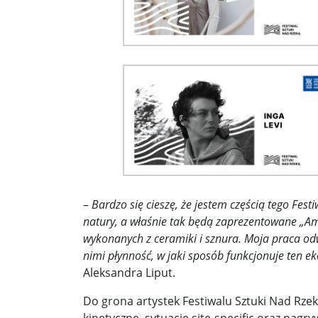
Démarche podczas przemówienia Walentyny Mat
„Złamane tabu”. Wobec Izraela padły oskarżenia o
10 najsilniejszych, odnotowanych trzęsień ziemi.
Bronisław Komorowski: Wypowiedź Szymona Hoło
Wiceszef MSWiA Czesław Mroczek o podpaleniac
–
Bardzo się cieszę, że jestem częścią tego Fe
natury, a właśnie tak będą zaprezentowane „Amu
wykonanych z ceramiki i sznura. Moja praca odwo
nimi płynność, w jaki sposób funkcjonuje ten ek
Aleksandra Liput.
Do grona artystek Festiwalu Sztuki Nad Rze