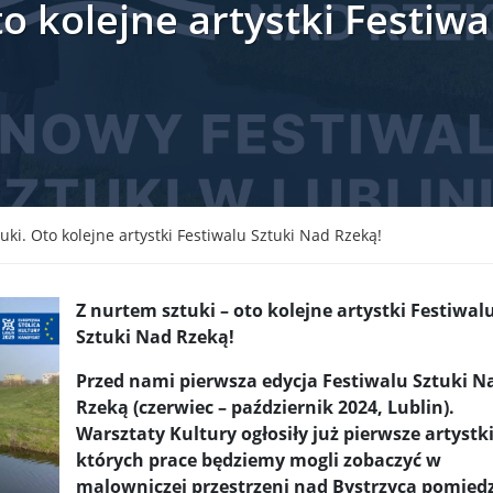
o kolejne artystki Festiwa
krain ...
TSUE uderza w plan Giorgii Meloni, by odsyłać imig ...
S ...
Nowa metoda walki z kłusownictwem. Nosorożcom wstr ...
lc ...
Sondaż na Węgrzech: Viktor Orbán ma powody do niep ...
 ...
Nieznane tajemnice Powstania Warszawskiego. Jan Oł ...
me ...
Salwador: Prezydent będzie mógł rządzić do śmierci ...
uki. Oto kolejne artystki Festiwalu Sztuki Nad Rzeką!
l ...
Donald Trump zaostrza wojnę celną z Kanadą. Biały ...
Wo
Z nurtem sztuki – oto kolejne artystki Festiwal
 ...
Demokraci uczą się nowego języka. Wzorują się na D ...
Sztuki Nad Rzeką!
eat ...
Sondaż: Czy Powstanie Warszawskie było potrzebne i ...
Przed nami pierwsza edycja Festiwalu Sztuki N
t ...
Wanda Traczyk-Stawska: Szczucie dziś na Niemców to ...
Rzeką (czerwiec – październik 2024, Lublin).
Warsztaty Kultury ogłosiły już pierwsze artystki
rsz ...
Kard. Konrad Krajewski o słowach „Polska dla Polak ...
których prace będziemy mogli zobaczyć w
malowniczej przestrzeni nad Bystrzycą pomięd
nce ...
Urszula Rusecka z PiS krytykuje Grzegorza Brauna. ...