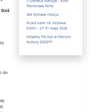
5 czerwca startuje – Kino
Plenerowe Perła
 Dziś
3k6 festiwal relacja
Przed nami 18. Festiwal
KODY – 27-31 maja 2026
Sztywny Pal Azji w Fabryce
Kultury ZGRZYT
sy
ez zaangażowania ...
fiary ...
Zaproszenie na wystawę: „Uciec z piekła” ...
no do
u potrzebne są historyczne śledztwa ...
s ...
ędą
Gintautas Paluckas odchodz ...
li,