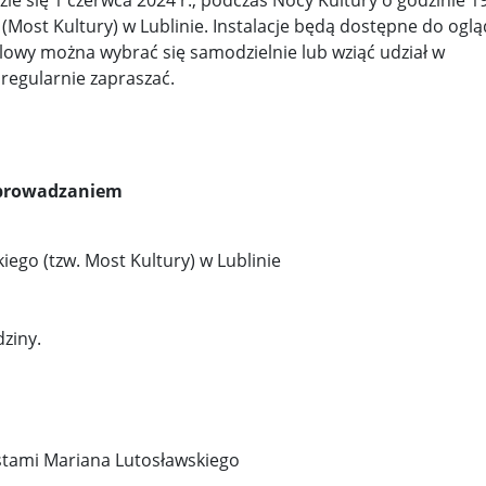
 się 1 czerwca 2024 r., podczas Nocy Kultury o godzinie 19
(Most Kultury) w Lublinie. Instalacje będą dostępne do ogl
alowy można wybrać się samodzielnie lub wziąć udział w
regularnie zapraszać.
oprowadzaniem
ego (tzw. Most Kultury) w Lublinie
ziny.
stami Mariana Lutosławskiego