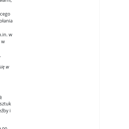
ałami,
ącego
ołania
.in. w
 w
.
się w
ą
sztuk
źby i