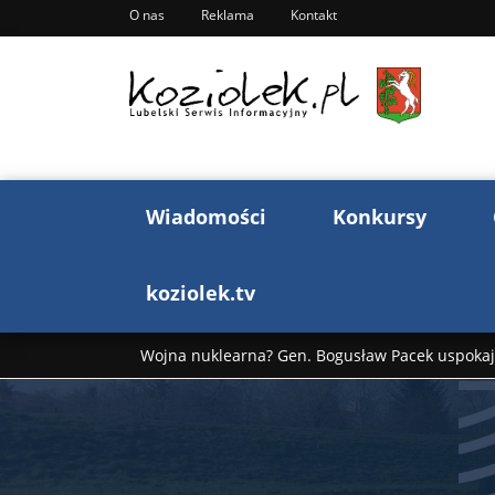
O nas
Reklama
Kontakt
Wiadomości
Konkursy
koziolek.tv
Wojna nuklearna? Gen. Bogusław Pacek uspokaja
Wojna Rosji z Ukrainą. Dzień 1255 ...
Donald T
„Ciao, Goethe!”: Jacek Cygan w podróży do Włoch 
Bogusław Chrabota: Błazeństwa Andrzeja Dudy c