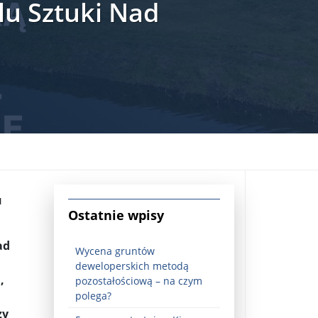
lu Sztuki Nad
jna Rosji z Ukrainą. Dzień 1254 ...
u
Ostatnie wpisy
ad
Wycena gruntów
deweloperskich metodą
,
pozostałościową – na czym
Najstarsza muzyka świata ...
polega?
zy