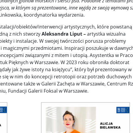
onalnych glonów morskich i sierści psa. Podobnie z tematami pr
z pomocą walczącej Warszawie ...
Kneecap i sprawa Gazy. Irlandc
iejsca, w którym są prezentowane, inne wyjdą ze swoją wymową s
ażny ...
Prawda w grozie przeżyć ...
Chłopiec spod „Parasola” .
inkowska, koordynatorka wydarzenia.
zyd ...
Ryszard Petru nie wyklucza, że powstanie nowa part ...
talacji/obiektów/interwencji artystycznych, które powstaną
dną z nich stworzy
Aleksandra Liput –
artystka wizualna
zaw ...
Jak ułan obronił katedrę ...
Odebrać zrzuty z „Chochli” l
biekty i instalacje. W swojej twórczości porusza problemy
i magicznymi przedmiotami. Inspiracji poszukuje w dawnyc
stuje 350 mld dolarów w USA ...
Wojna Rosji z Ukrainą. Dzień 12
koncepcjami związanymi z mitem i utopią. Asystentka w Prac
mokr ...
Kim jest „Afgańczyk” od incydentu na granicy? Służ ...
tuk Pięknych w Warszawie. W 2023 roku obroniła doktorat
dały jak żywe istoty na księżycu”, który był prezentowany w
s ...
Odkurzone nagrania, zapomniane skandale ...
„Deklaracj
je się w nim do koncepcji retrotopii oraz potrzeb duchowych
ezentowane także w Galerii Zachęta w Warszawie, Centrum R
wy ...
Donald Tusk o słowach Szymona Hołowni o zamachu st ...
iu, Fundacji Galerii Foksal w Warszawie.
lakó ...
Przewodniczący Knesetu: Chcecie Palestyny? Zbudujc ...
ego. ...
Future Frombork Festival. Kosmiczne wizje naukowcó ...
.
Michał Szułdrzyński: Hołownia liderem rankingu nie ...