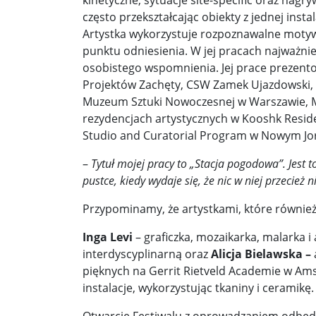
kinetyczne, sytuacje site-specific oraz nag
często przekształcając obiekty z jednej instal
Artystka wykorzystuje rozpoznawalne motyw
punktu odniesienia. W jej pracach najważni
osobistego wspomnienia. Jej prace prezent
Projektów Zachęty, CSW Zamek Ujazdowski, Gd
Muzeum Sztuki Nowoczesnej w Warszawie, M
rezydencjach artystycznych w Kooshk Reside
Studio and Curatorial Program w Nowym Jork
–
Tytuł mojej pracy to „Stacja pogodowa”. Jest 
pustce, kiedy wydaje się, że nic w niej przecież 
Przypominamy, że artystkami, które również
Inga Levi
– graficzka, mozaikarka, malarka i 
interdyscyplinarną oraz
Alicja Bielawska –
pięknych na Gerrit Rietveld Academie w Amst
instalacje, wykorzystując tkaniny i ceramikę.