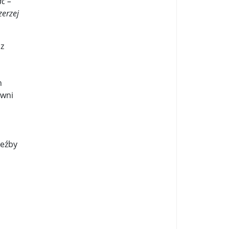
ac –
zycy wystąpią na Off ...
zerzej
..
Z boisk na barykady ...
 z
ub „Hamaka” ...
Korytarz przez ogród Saski ...
h
53 ...
owni
a nowojorska”. Państwa Ligi Arabskiej po ...
zeźby