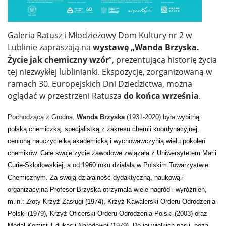
Galeria Ratusz i Młodzieżowy Dom Kultury nr 2 w
Lublinie zapraszają na
wystawę
„
Wanda Brzyska.
Życie jak chemiczny wzór
”
, prezentującą historię życia
tej niezwykłej lublinianki. Ekspozycję, zorganizowaną w
ramach 30. Europejskich Dni Dziedzictwa, można
oglądać w przestrzeni Ratusza
do końca września
.
Pochodząca z Grodna,
Wanda Brzyska
(1931-2020) była
wybitną
polską chemiczką,
specjalistką z zakresu chemii
koordynacyjnej,
cenioną nauczycielką akademicką i wychowawczynią wielu pokoleń
chemików. C
ałe swoje życie zawodowe związała z Uniwersytetem Marii
Curie-Skłodowskiej, a od 1960 roku działała w Polskim Towarzystwie
Chemicznym. Za swoją działalność dydaktyczną, naukową i
organizacyjną Profesor Brzyska otrzymała wiele nagród i wyróżnień,
m.in.: Złoty Krzyż Zasługi (1974), Krzyż Kawalerski Orderu Odrodzenia
Polski (1979), Krzyż Oficerski Orderu Odrodzenia Polski (2003) oraz
Medal Komisji Edukacji Narodowej (1979). Do jej wielkich pasji, poza