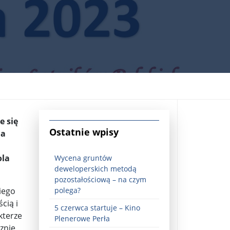
e się
jna Rosji z Ukrainą. Dzień 1254 ...
Ostatnie wpisy
la
ola
Wycena gruntów
deweloperskich metodą
pozostałościową – na czym
iego
polega?
cią i
5 czerwca startuje – Kino
Najstarsza muzyka świata ...
kterze
Plenerowe Perła
znie