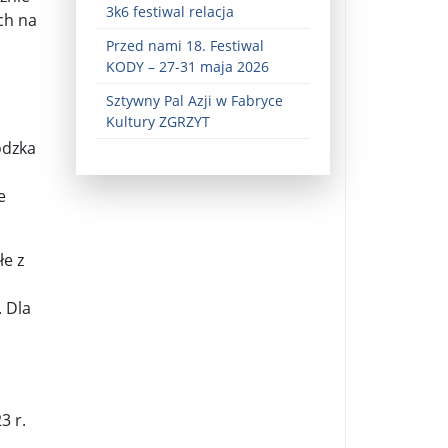
3k6 festiwal relacja
ch na
Przed nami 18. Festiwal
KODY – 27-31 maja 2026
Sztywny Pal Azji w Fabryce
Kultury ZGRZYT
ódzka
e
ez zaangażowania ...
fiary ...
łe z
Zaproszenie na wystawę: „Uciec z piekła” ...
 Dla
u potrzebne są historyczne śledztwa ...
s ...
Gintautas Paluckas odchodz ...
23 r.