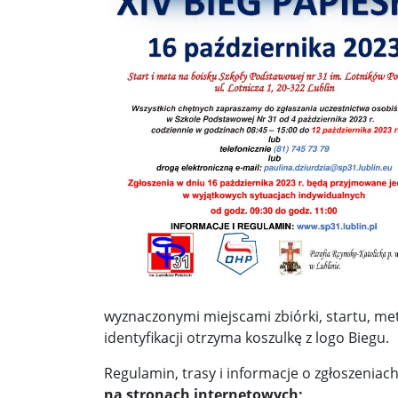
Donald Trump żąda porozumienia, które zakończ
Sławomir Mentzen: Migracja legalna również jest
Dni Konia Arabskiego 2025 – pasja, tradycja i prz
Zełenski chciał rozmawiać z Nawrockim. Ukraina l
Presja na Izrael rośnie. Kolejny kraj G7 zapowiad
Powstanie to nie jest zamknięta karta historii ...
Walka z okupantem, walka z ogniem ...
Ratune
Zaproszenie. Spacer z historią: „Warszawa ślada
wyznaczonymi miejscami zbiórki, startu, met
Cyniczne współczucie dla ofiar ...
Socjaliści w 
identyfikacji otrzyma koszulkę z logo Biegu.
Leszek Miller wieszczy koniec Polski 2050. „Szym
Regulamin, trasy i informacje o zgłoszeniach
na stronach internetowych;