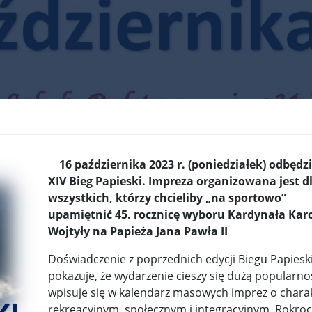
krain ...
TSUE uderza w plan Giorgii Meloni, by odsyłać imig ...
S ...
Nowa metoda walki z kłusownictwem. Nosorożcom wstr ...
lc ...
Sondaż na Węgrzech: Viktor Orbán ma powody do niep ...
 ...
Nieznane tajemnice Powstania Warszawskiego. Jan Oł ...
me ...
Salwador: Prezydent będzie mógł rządzić do śmierci ...
16 października 2023 r. (poniedziałek) odbędzi
l ...
Donald Trump zaostrza wojnę celną z Kanadą. Biały ...
Wo
XIV Bieg Papieski. Impreza organizowana jest d
wszystkich, którzy chcieliby „na sportowo”
 ...
Demokraci uczą się nowego języka. Wzorują się na D ...
upamiętnić 45. rocznicę wyboru Kardynała Kar
eat ...
Sondaż: Czy Powstanie Warszawskie było potrzebne i ...
Wojtyły na Papieża Jana Pawła II
t ...
Wanda Traczyk-Stawska: Szczucie dziś na Niemców to ...
Doświadczenie z poprzednich edycji Biegu Papiesk
pokazuje, że wydarzenie cieszy się dużą popularnoś
rsz ...
Kard. Konrad Krajewski o słowach „Polska dla Polak ...
wpisuje się w kalendarz masowych imprez o chara
rekreacyjnym, społecznym i integracyjnym. Rokroc
nce ...
Urszula Rusecka z PiS krytykuje Grzegorza Brauna. ...