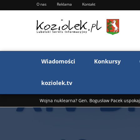
O nas
Reklama
Kontakt
Wiadomości
Konkursy
koziolek.tv
Wojna nuklearna? Gen. Bogusław Pacek uspokaja
Wojna Rosji z Ukrainą. Dzień 1255 ...
Donald T
„Ciao, Goethe!”: Jacek Cygan w podróży do Włoch 
Bogusław Chrabota: Błazeństwa Andrzeja Dudy c