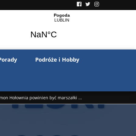
Porady
Podróże i Hobby
mon Hołownia powinien być marszałki ...
nów pisze o wojnie na Ukrainie. Wspo ...
..