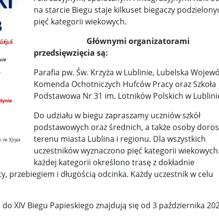
na starcie Biegu staje kilkuset biegaczy podzielony
y woj ...
Świat u stóp Trumpa. Negocjuj albo płać 50 proc. ...
pięć kategorii wiekowych.
 pr ...
Radioaktywne gniazdo os odkryto w dawnych zakładac ...
Głównymi organizatorami
przedsięwzięcia są:
y ...
Ciężka noc w Kijowie. Rosja dwa razy uderzała z po ...
Parafia pw. Św. Krzyża w Lublinie, Lubelska Wojew
ic ...
Donaldowi Trumpowi udało się zapobiec wojnie. Cła ...
Komenda Ochotniczych Hufców Pracy oraz Szkoła
Podstawowa Nr 31 im. Lotników Polskich w Lublini
a ...
Sensy Powstania Warszawskiego ...
Nie ma patriotyzmu b
Do udziału w biegu zapraszamy uczniów szkół
Wspólnota w chwili ciszy ...
Perspektywa świadka, perspektywa o
podstawowych oraz średnich, a także osoby doros
terenu miasta Lublina i regionu. Dla wszystkich
k wśród ceglanych murów ...
Gazowe Imperium Warszawy ...
uczestników wyznaczono pięć kategorii wiekowych.
mi ...
Wielka Brytania: Lesbijka została arcybiskupem. Pi ...
Kom
każdej kategorii określono trasę z dokładnie
y, przebiegiem i długością odcinka. Każdy uczestnik w celu
konspiracji ...
Kolejne kontrowersje wokół RARS. Po zmianie preze
on ...
Powstańcy w Skierniewicach ...
Dymisja premiera Litwy. 
 do XIV Biegu Papieskiego znajdują się od 3 października 20