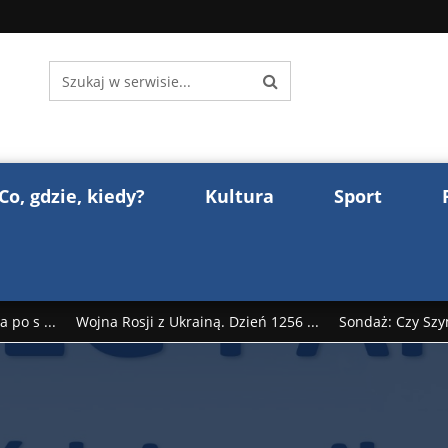
Co, gdzie, kiedy?
Kultura
Sport
 po s ...
Wojna Rosji z Ukrainą. Dzień 1256 ...
Sondaż: Czy Szy
rump reaguje na słowa Dmitrija Miedwiediew ...
Donald Trump z
śl ...
Polak premierem Litwy? Robert Duchniewicz na krótk ...
zy TV ...
ABW zatrzymała szpiega. „Dopadniemy każdego. Racze .