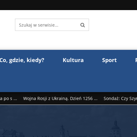
Co, gdzie, kiedy?
Kultura
Sport
 po s ...
Wojna Rosji z Ukrainą. Dzień 1256 ...
Sondaż: Czy Szy
rump reaguje na słowa Dmitrija Miedwiediew ...
Donald Trump z
śl ...
Polak premierem Litwy? Robert Duchniewicz na krótk ...
zy TV ...
ABW zatrzymała szpiega. „Dopadniemy każdego. Racze .