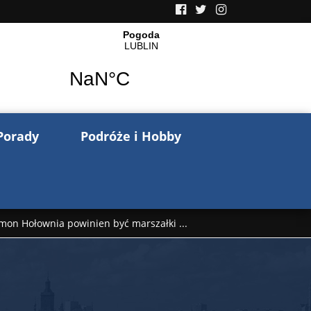
Porady
Podróże i Hobby
mon Hołownia powinien być marszałki ...
nów pisze o wojnie na Ukrainie. Wspo ...
..