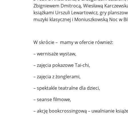
Pobić Niemców u siebie ...
Powstańcy prascy 
Zbigniewem Dmitrocą, Wiesławą Karczewską-
książkami Urszuli Lewartowicz, gry planszo
Nowe wytyczne dla pacjentów onkologicznych. W
muzyki klasycznej i Moniuszkowską Noc w Bi
Donald Trump starł się w internecie z byłym pre
Elektrownia Powiśle: energia dla walczącej Wars
W skrócie – mamy w ofercie również:
Kapelusz w błocie ...
Korea Południowa zainwe
– wernisaże wystaw,
Brazylia udziela Stanom Zjednoczonym lekcji de
– zajęcia pokazowe Tai-chi,
Donieck bez wody i z fekaliami za oknem. Ale z ro
– zajęcia z żonglerami,
Sondaż: Stary czy nowy premier? Jeden polityk z 
– spektakle teatralne dla dzieci,
Sondaż: Andrzej Duda – prezydent wszystkich Po
– seanse filmowe,
Kolejne zapowiedzi uznania państwa palestyński
– akcję bookcrossingową – uwalnianie książe
Ozzy Osbourne żegnany jak król heavy metalu ..