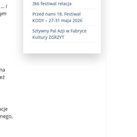
3k6 festiwal relacja
. …
i
nym
Przed nami 18. Festiwal
KODY – 27-31 maja 2026
Sztywny Pal Azji w Fabryce
Kultury ZGRZYT
ez zaangażowania ...
 na
fiary ...
eż
Zaproszenie na wystawę: „Uciec z piekła” ...
u potrzebne są historyczne śledztwa ...
cje
s ...
lnego,
Gintautas Paluckas odchodz ...