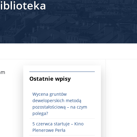
iblioteka
ram
jna Rosji z Ukrainą. Dzień 1254 ...
Ostatnie wpisy
Wycena gruntów
deweloperskich metodą
pozostałościową – na czym
polega?
5 czerwca startuje – Kino
Najstarsza muzyka świata ...
Plenerowe Perła