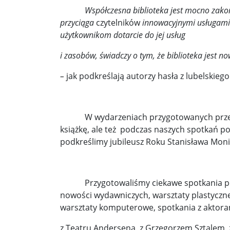
Współczesna biblioteka jest mocno zakor
Donald Trump żąda porozumienia, które zakończ
przyciąga
czytelników
innowacyjnymi usługami
użytkownikom dotarcie do jej usług
Sławomir Mentzen: Migracja legalna również jest
i zasobów, świadczy o tym, że biblioteka jest n
Dni Konia Arabskiego 2025 – pasja, tradycja i prz
–
jak podkreślają autorzy hasła z lubelskieg
Zełenski chciał rozmawiać z Nawrockim. Ukraina l
Presja na Izrael rośnie. Kolejny kraj G7 zapowiad
W wydarzeniach przygotowanych przez Miej
Powstanie to nie jest zamknięta karta historii ...
książkę, ale też podczas naszych spotkań po
podkreślimy jubileusz Roku Stanisława Moni
Walka z okupantem, walka z ogniem ...
Ratune
Zaproszenie. Spacer z historią: „Warszawa ślada
Przygotowaliśmy ciekawe spotkania podró
Cyniczne współczucie dla ofiar ...
Socjaliści w 
nowości wydawniczych, warsztaty plastyczne 
warsztaty komputerowe, spotkania z aktora
Leszek Miller wieszczy koniec Polski 2050. „Szym
z Teatru Andersena, z Grzegorzem Sztalem, z 