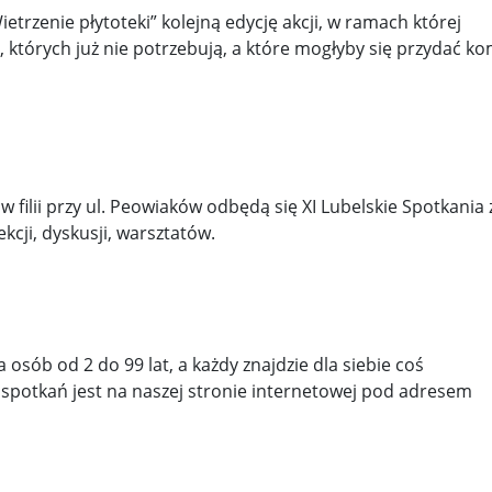
wijenko ...
100 tys. Holendrów zabroniło sobie uprawiania haza 
zenie płytoteki” kolejną edycję akcji, w ramach której
y, których już nie potrzebują, a które mogłyby się przydać k
 l ...
Potężne trzęsienie ziemi u wybrzeży Rosji. Alarm n ...
 M ...
Dr Mirosław Oczkoś o rekonstrukcji rządu: Nie było ...
wni o ...
Znów niespokojnie w Azji. Tajlandia oskarża Kambod ..
h w Wa ...
ilii przy ul. Peowiaków odbędą się XI Lubelskie Spotkania 
cji, dyskusji, warsztatów.
 od 2 do 99 lat, a każdy znajdzie dla siebie coś
potkań jest na naszej stronie internetowej pod adresem