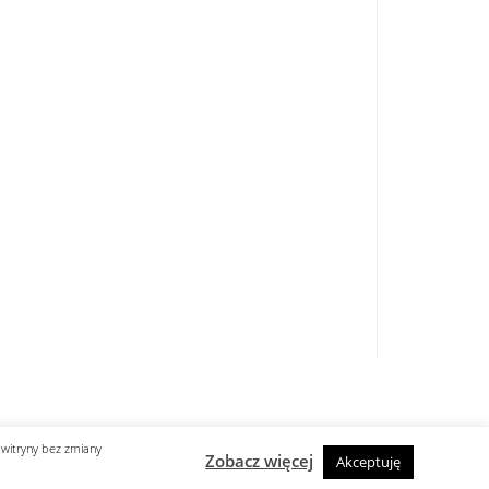
 witryny bez zmiany
Zobacz więcej
Akceptuję
designed by know-line.pl