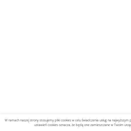
W ramach naszej strony stosujemy pliki cookies w celu świadczenia usług na najwyższym 
ustawień cookies oznacza, że będą one zamieszczane w Twoim urzą
Polityka prywatności