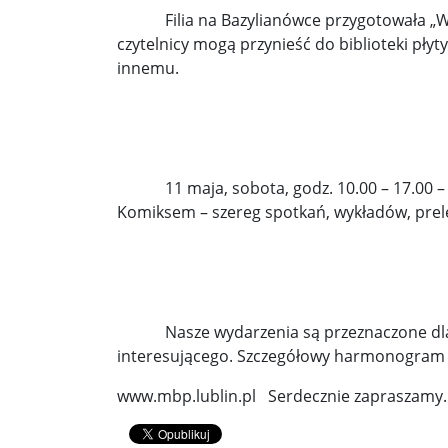
Démarche podczas przemówienia Walentyny Mat
Filia na Bazylianówce przygotowała „Wietr
czytelnicy mogą przynieść do biblioteki płyt
„Złamane tabu”. Wobec Izraela padły oskarżenia o
innemu.
10 najsilniejszych, odnotowanych trzęsień ziemi.
Bronisław Komorowski: Wypowiedź Szymona Hoło
Wiceszef MSWiA Czesław Mroczek o podpaleniac
11 maja, sobota, godz. 10.00 – 17.00 – w f
Komiksem – szereg spotkań, wykładów, prelek
Nasze wydarzenia są przeznaczone dla osób
interesującego. Szczegółowy harmonogram s
www.mbp.lublin.pl Serdecznie zapraszamy.