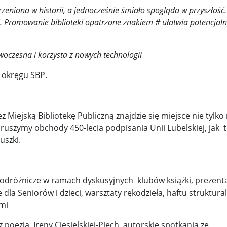
zeniona w historii, a jednocześnie śmiało spogląda w przyszłość
y woj ...
Świat u stóp Trumpa. Negocjuj albo płać 50 proc. ...
.
Promowanie biblioteki opatrzone znakiem # ułatwia potencjal
 pr ...
Radioaktywne gniazdo os odkryto w dawnych zakładac ...
owoczesna i korzysta z nowych technologii
y ...
Ciężka noc w Kijowie. Rosja dwa razy uderzała z po ...
o okręgu SBP.
ic ...
Donaldowi Trumpowi udało się zapobiec wojnie. Cła ...
a ...
Sensy Powstania Warszawskiego ...
Nie ma patriotyzmu b
ską Bibliotekę Publiczną znajdzie się miejsce nie tylko
Wspólnota w chwili ciszy ...
Perspektywa świadka, perspektywa o
ruszymy obchody 450-lecia podpisania Unii Lubelskiej, jak t
uszki.
k wśród ceglanych murów ...
Gazowe Imperium Warszawy ...
mi ...
Wielka Brytania: Lesbijka została arcybiskupem. Pi ...
Kom
żnicze w ramach dyskusyjnych klubów książki, prezenta
konspiracji ...
Kolejne kontrowersje wokół RARS. Po zmianie preze
dla Seniorów i dzieci, warsztaty rękodzieła, haftu struktura
mi
on ...
Powstańcy w Skierniewicach ...
Dymisja premiera Litwy. 
poezją Ireny Ciesielskiej-Piech, autorskie spotkania ze