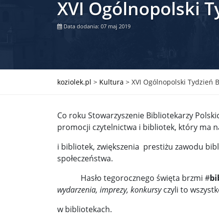
XVI Ogólnopolski Ty
Władimir Putin po ultimatum Donalda Trumpa: U
Data dodania: 07 maj 2019
Przemysław Czarnek ujawnia, z jakimi partiami Pi
Są wyniki rekrytacji na SGGW. Uczelnia będzie wa
Były prezydent Korei Płd. nie dał się przesłuchać.
koziolek.pl
>
Kultura
>
XVI Ogólnopolski Tydzień B
Robert Wilson nie żyje. Pracował z Lady Gagą, To
Co roku Stowarzyszenie Bibliotekarzy Polski
Pierwszy kraj UE zakazuje eksportu broni do Izrae
promocji czytelnictwa i bibliotek, który ma n
Okrągły stół na Białorusi? Przeciwnicy Łukaszenki
i bibliotek, zwiększenia prestiżu zawodu bib
społeczeństwa.
Grażyna Torbicka: Kocham kino, ale kocham też t
Hasło tegorocznego święta brzmi #
bi
Estera Flieger: Nie znoszę dyskusji o sensie Pows
wydarzenia, imprezy, konkursy
czyli to wszystk
Michał Szułdrzyński: Z popiołów aż do chmur. Wa
w bibliotekach.
Karol Nawrocki zakończył prace nad strukturą ka