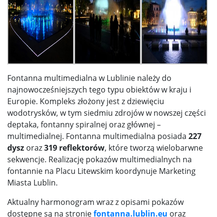
Fontanna multimedialna w Lublinie należy do
najnowocześniejszych tego typu obiektów w kraju i
Europie. Kompleks złożony jest z dziewięciu
wodotrysków, w tym siedmiu zdrojów w nowszej części
deptaka, fontanny spiralnej oraz głównej –
multimedialnej. Fontanna multimedialna posiada
227
dysz
oraz
319 reflektorów
, które tworzą wielobarwne
sekwencje. Realizację pokazów multimedialnych na
fontannie na Placu Litewskim koordynuje Marketing
Miasta Lublin.
Aktualny harmonogram wraz z opisami pokazów
dostępne są na stronie
fontanna.lublin.eu
oraz