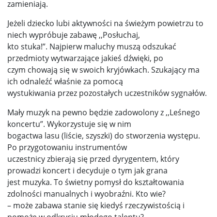
zamieniają.
Jeżeli dziecko lubi aktywności na świeżym powietrzu to
niech wypróbuje zabawę ,,Posłuchaj,
kto stuka!”. Najpierw maluchy muszą odszukać
przedmioty wytwarzające jakieś dźwięki, po
czym chowają się w swoich kryjówkach. Szukający ma
ich odnaleźć właśnie za pomocą
wystukiwania przez pozostałych uczestników sygnałów.
Mały muzyk na pewno będzie zadowolony z ,,Leśnego
koncertu”. Wykorzystuje się w nim
bogactwa lasu (liście, szyszki) do stworzenia występu.
Po przygotowaniu instrumentów
uczestnicy zbierają się przed dyrygentem, który
prowadzi koncert i decyduje o tym jak grana
jest muzyka. To świetny pomysł do kształtowania
zdolności manualnych i wyobraźni. Kto wie?
– może zabawa stanie się kiedyś rzeczywistością i
pomoże w odkryciu młodego talentu?