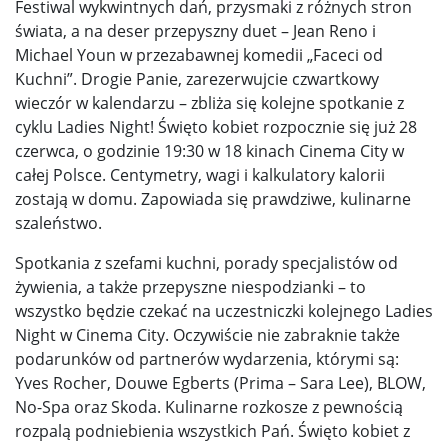
Festiwal wykwintnych dań, przysmaki z różnych stron
świata, a na deser przepyszny duet – Jean Reno i
Michael Youn w przezabawnej komedii „Faceci od
Kuchni”. Drogie Panie, zarezerwujcie czwartkowy
wieczór w kalendarzu – zbliża się kolejne spotkanie z
cyklu Ladies Night! Święto kobiet rozpocznie się już 28
czerwca, o godzinie 19:30 w 18 kinach Cinema City w
całej Polsce. Centymetry, wagi i kalkulatory kalorii
zostają w domu. Zapowiada się prawdziwe, kulinarne
szaleństwo.
Spotkania z szefami kuchni, porady specjalistów od
żywienia, a także przepyszne niespodzianki – to
wszystko będzie czekać na uczestniczki kolejnego Ladies
Night w Cinema City. Oczywiście nie zabraknie także
podarunków od partnerów wydarzenia, którymi są:
Yves Rocher, Douwe Egberts (Prima – Sara Lee), BLOW,
No-Spa oraz Skoda. Kulinarne rozkosze z pewnością
rozpalą podniebienia wszystkich Pań. Święto kobiet z