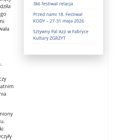
3k6 festiwal relacja
dziła
 go
Przed nami 18. Festiwal
mi
KODY – 27-31 maja 2026
wała
Sztywny Pal Azji w Fabryce
Kultury ZGRZYT
.
ez zaangażowania ...
fiary ...
czy
tatnim
Zaproszenie na wystawę: „Uciec z piekła” ...
nia
u potrzebne są historyczne śledztwa ...
iniony
s ...
u.
Gintautas Paluckas odchodz ...
ki
yczyły