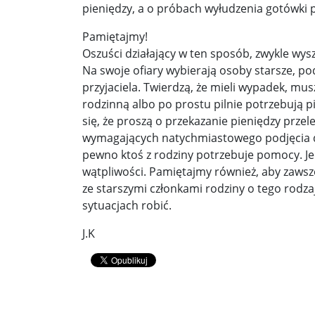
Pobić Niemców u siebie ...
Powstańcy prascy 
pieniędzy, a o próbach wyłudzenia gotówki p
Nowe wytyczne dla pacjentów onkologicznych. W
Pamiętajmy!
Oszuści działający w ten sposób, zwykle wysz
Donald Trump starł się w internecie z byłym pre
Na swoje ofiary wybierają osoby starsze, pod
przyjaciela. Twierdzą, że mieli wypadek, mus
Elektrownia Powiśle: energia dla walczącej Wars
rodzinną albo po prostu pilnie potrzebują p
Kapelusz w błocie ...
Korea Południowa zainwe
się, że proszą o przekazanie pieniędzy prze
wymagających natychmiastowego podjęcia dec
Brazylia udziela Stanom Zjednoczonym lekcji de
pewno ktoś z rodziny potrzebuje pomocy. J
wątpliwości. Pamiętajmy również, aby zaws
Donieck bez wody i z fekaliami za oknem. Ale z ro
ze starszymi członkami rodziny o tego rodz
Sondaż: Stary czy nowy premier? Jeden polityk z 
sytuacjach robić.
J.K
Sondaż: Andrzej Duda – prezydent wszystkich Po
Kolejne zapowiedzi uznania państwa palestyński
Ozzy Osbourne żegnany jak król heavy metalu ..