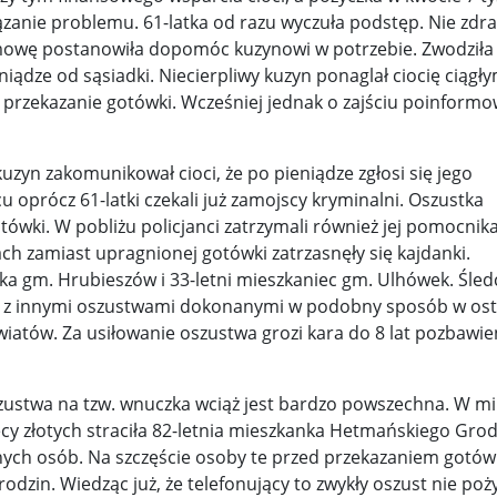
zanie problemu. 61-latka od razu wyczuła podstęp. Nie zdra
y woj ...
Świat u stóp Trumpa. Negocjuj albo płać 50 proc. ...
mowę postanowiła dopomóc kuzynowi w potrzebie. Zwodziła
niądze od sąsiadki. Niecierpliwy kuzyn ponaglał ciocię ciągły
 pr ...
Radioaktywne gniazdo os odkryto w dawnych zakładac ...
a przekazanie gotówki. Wcześniej jednak o zajściu poinformo
y ...
Ciężka noc w Kijowie. Rosja dwa razy uderzała z po ...
uzyn zakomunikował cioci, że po pieniądze zgłosi się jego
ic ...
Donaldowi Trumpowi udało się zapobiec wojnie. Cła ...
oprócz 61-latki czekali już zamojscy kryminalni. Oszustka
wki. W pobliżu policjanci zatrzymali również jej pomocnika
a ...
Sensy Powstania Warszawskiego ...
Nie ma patriotyzmu b
kach zamiast upragnionej gotówki zatrzasnęły się kajdanki.
Wspólnota w chwili ciszy ...
Perspektywa świadka, perspektywa o
ka gm. Hrubieszów i 33-letni mieszkaniec gm. Ulhówek. Śled
k z innymi oszustwami dokonanymi w podobny sposób w os
k wśród ceglanych murów ...
Gazowe Imperium Warszawy ...
wiatów. Za usiłowanie oszustwa grozi kara do 8 lat pozbawie
mi ...
Wielka Brytania: Lesbijka została arcybiskupem. Pi ...
Kom
szustwa na tzw. wnuczka wciąż jest bardzo powszechna. W m
konspiracji ...
Kolejne kontrowersje wokół RARS. Po zmianie preze
cy złotych straciła 82-letnia mieszkanka Hetmańskiego Grod
on ...
Powstańcy w Skierniewicach ...
Dymisja premiera Litwy. 
nnych osób. Na szczęście osoby te przed przekazaniem gotów
dzin. Wiedząc już, że telefonujący to zwykły oszust nie poż