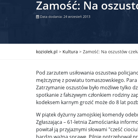
Zamość: Na oszustó
Władimir Putin po ultimatum Donalda Trumpa: U
Data dodania: 24 wrzesień 2013
Przemysław Czarnek ujawnia, z jakimi partiami Pi
Są wyniki rekrytacji na SGGW. Uczelnia będzie wa
Były prezydent Korei Płd. nie dał się przesłuchać.
koziolek.pl
>
Kultura
>
Zamość: Na oszustów czekal
Robert Wilson nie żyje. Pracował z Lady Gagą, To
Pod zarzutem usiłowania oszustwa policjanci
Pierwszy kraj UE zakazuje eksportu broni do Izrae
mężczyznę z powiatu tomaszowskiego. Para pr
Zatrzymanie oszustów było możliwe tylko dz
Okrągły stół na Białorusi? Przeciwnicy Łukaszenki
spotkanie z fałszywym członkiem rodziny zap
Grażyna Torbicka: Kocham kino, ale kocham też t
kodeksem karnym grozić może do 8 lat pozb
Estera Flieger: Nie znoszę dyskusji o sensie Pows
W piątek dyżurny zamojskiej komendy odebr
Zgłaszająca – 61-letnia Zamościanka informo
Michał Szułdrzyński: Z popiołów aż do chmur. Wa
powitał ją przyjaznymi słowami "cześć cioci
bardzo ważną sprawę. Pilnie potrzebował prz
Karol Nawrocki zakończył prace nad strukturą ka