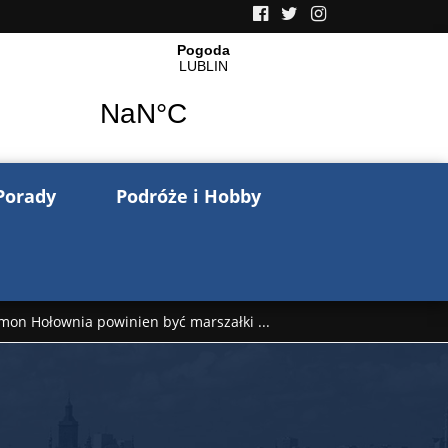
Porady
Podróże i Hobby
mon Hołownia powinien być marszałki ...
nów pisze o wojnie na Ukrainie. Wspo ...
..