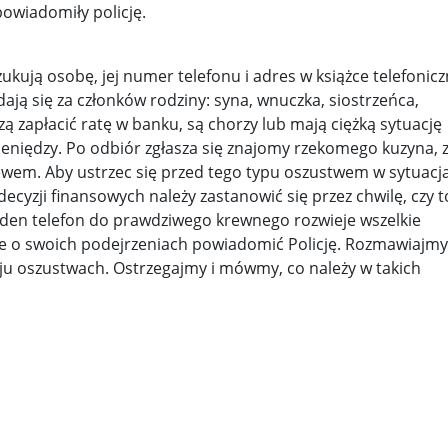
z pomocą walczącej Warszawie ...
Kneecap i sprawa Gazy. Irlandc
owiadomiły policję.
ażny ...
Prawda w grozie przeżyć ...
Chłopiec spod „Parasola” .
ukują osobę, jej numer telefonu i adres w książce telefonicz
zyd ...
Ryszard Petru nie wyklucza, że powstanie nowa part ...
ają się za członków rodziny: syna, wnuczka, siostrzeńca,
zą zapłacić ratę w banku, są chorzy lub mają ciężką sytuację
zaw ...
Jak ułan obronił katedrę ...
Odebrać zrzuty z „Chochli” l
ieniędzy. Po odbiór zgłasza się znajomy rzekomego kuzyna, 
stuje 350 mld dolarów w USA ...
Wojna Rosji z Ukrainą. Dzień 12
lewem. Aby ustrzec się przed tego typu oszustwem w sytuacj
yzji finansowych należy zastanowić się przez chwilę, czy t
mokr ...
Kim jest „Afgańczyk” od incydentu na granicy? Służ ...
eden telefon do prawdziwego krewnego rozwieje wszelkie
ze o swoich podejrzeniach powiadomić Policję. Rozmawiajmy
s ...
Odkurzone nagrania, zapomniane skandale ...
„Deklaracj
aju oszustwach. Ostrzegajmy i mówmy, co należy w takich
wy ...
Donald Tusk o słowach Szymona Hołowni o zamachu st ...
lakó ...
Przewodniczący Knesetu: Chcecie Palestyny? Zbudujc ...
ego. ...
Future Frombork Festival. Kosmiczne wizje naukowcó ...
.
Michał Szułdrzyński: Hołownia liderem rankingu nie ...