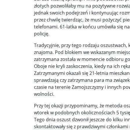
złotych pozwoliłaby mu na pozytywne rozwią
Donald Trump żąda porozumienia, które zakończ
jednak swoich podejrzeń i kontynuując roz
przez chwilę twierdząc, że musi pożyczyć pie
Sławomir Mentzen: Migracja legalna również jest
telefonami. 61-latka w końcu umówiła się n
policję.
Dni Konia Arabskiego 2025 – pasja, tradycja i prz
Tradycyjnie, przy tego rodzaju oszustwach, k
Zełenski chciał rozmawiać z Nawrockim. Ukraina l
znajoma. Pod blokiem we wskazanym miejscu 
zatrzymana została w momencie odbioru gotó
Presja na Izrael rośnie. Kolejny kraj G7 zapowiad
Oboje nie kryli zaskoczenia, kiedy na ich rę
Powstanie to nie jest zamknięta karta historii ...
Zatrzymanymi okazali się 21-letnia mieszkan
sprawdzają czy zatrzymana para ma związe
Walka z okupantem, walka z ogniem ...
Ratune
czasie na terenie Zamojszczyzny i innych po
wolności.
Zaproszenie. Spacer z historią: „Warszawa ślada
Przy tej okazji przypominamy, że metoda o
Cyniczne współczucie dla ofiar ...
Socjaliści w 
wtorek w podobnych okolicznościach 5 tysię
Leszek Miller wieszczy koniec Polski 2050. „Szym
Tego dnia oszust dzwonił jeszcze do kilku i
skontaktowały się z prawdziwymi członkami ro