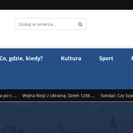
Co, gdzie, kiedy?
Kultura
Sport
 po s ...
Wojna Rosji z Ukrainą. Dzień 1256 ...
Sondaż: Czy Szy
rump reaguje na słowa Dmitrija Miedwiediew ...
Donald Trump z
śl ...
Polak premierem Litwy? Robert Duchniewicz na krótk ...
zy TV ...
ABW zatrzymała szpiega. „Dopadniemy każdego. Racze .