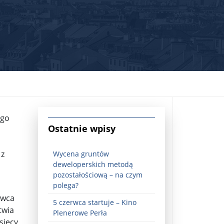
ego
jna Rosji z Ukrainą. Dzień 1254 ...
Ostatnie wpisy
 z
Wycena gruntów
deweloperskich metodą
pozostałościową – na czym
polega?
ówca
5 czerwca startuje – Kino
Najstarsza muzyka świata ...
twia
Plenerowe Perła
sięcy