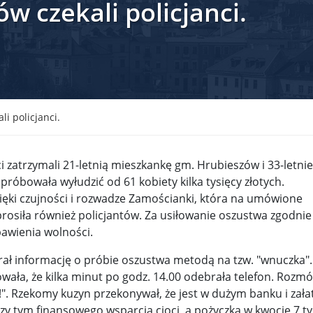
w czekali policjanci.
krain ...
TSUE uderza w plan Giorgii Meloni, by odsyłać imig ...
S ...
Nowa metoda walki z kłusownictwem. Nosorożcom wstr ...
lc ...
Sondaż na Węgrzech: Viktor Orbán ma powody do niep ...
 ...
Nieznane tajemnice Powstania Warszawskiego. Jan Oł ...
i policjanci.
me ...
Salwador: Prezydent będzie mógł rządzić do śmierci ...
 zatrzymali 21-letnią mieszkankę gm. Hrubieszów i 33-letni
l ...
Donald Trump zaostrza wojnę celną z Kanadą. Biały ...
Wo
óbowała wyłudzić od 61 kobiety kilka tysięcy złotych.
ięki czujności i rozwadze Zamościanki, która na umówione
 ...
Demokraci uczą się nowego języka. Wzorują się na D ...
rosiła również policjantów. Za usiłowanie oszustwa zgodnie
eat ...
Sondaż: Czy Powstanie Warszawskie było potrzebne i ...
awienia wolności.
t ...
Wanda Traczyk-Stawska: Szczucie dziś na Niemców to ...
ał informację o próbie oszustwa metodą na tzw. "wnuczka".
wała, że kilka minut po godz. 14.00 odebrała telefon. Rozm
rsz ...
Kard. Konrad Krajewski o słowach „Polska dla Polak ...
u!". Rzekomy kuzyn przekonywał, że jest w dużym banku i zała
y tym finansowego wsparcia cioci, a pożyczka w kwocie 7 ty
nce ...
Urszula Rusecka z PiS krytykuje Grzegorza Brauna. ...