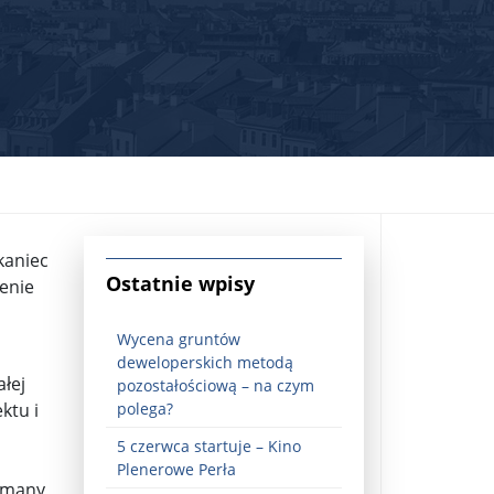
kaniec
jna Rosji z Ukrainą. Dzień 1254 ...
Ostatnie wpisy
enie
Wycena gruntów
deweloperskich metodą
łej
pozostałościową – na czym
ktu i
polega?
5 czerwca startuje – Kino
Najstarsza muzyka świata ...
Plenerowe Perła
zymany