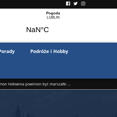
Porady
Podróże i Hobby
mon Hołownia powinien być marszałki ...
nów pisze o wojnie na Ukrainie. Wspo ...
..