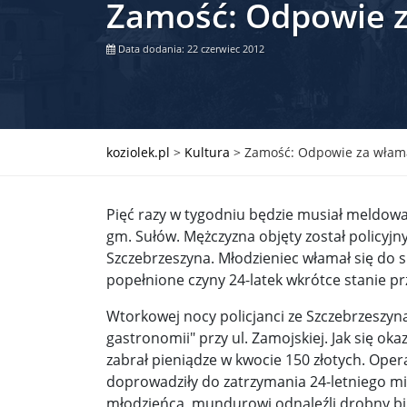
Zamość: Odpowie 
Władimir Putin po ultimatum Donalda Trumpa: U
Data dodania: 22 czerwiec 2012
Przemysław Czarnek ujawnia, z jakimi partiami Pi
Są wyniki rekrytacji na SGGW. Uczelnia będzie wa
Były prezydent Korei Płd. nie dał się przesłuchać.
koziolek.pl
>
Kultura
>
Zamość: Odpowie za włam
Robert Wilson nie żyje. Pracował z Lady Gagą, To
Pięć razy w tygodniu będzie musiał meldować
Pierwszy kraj UE zakazuje eksportu broni do Izrae
gm. Sułów. Mężczyzna objęty został policyj
Szczebrzeszyna. Młodzieniec włamał się do s
Okrągły stół na Białorusi? Przeciwnicy Łukaszenki
popełnione czyny 24-latek wkrótce stanie pr
Grażyna Torbicka: Kocham kino, ale kocham też t
Wtorkowej nocy policjanci ze Szczebrzeszyn
Estera Flieger: Nie znoszę dyskusji o sensie Pows
gastronomii" przy ul. Zamojskiej. Jak się ok
zabrał pieniądze w kwocie 150 złotych. Oper
Michał Szułdrzyński: Z popiołów aż do chmur. Wa
doprowadziły do zatrzymania 24-letniego m
młodzieńca, mundurowi odnaleźli drobny bi
Karol Nawrocki zakończył prace nad strukturą ka