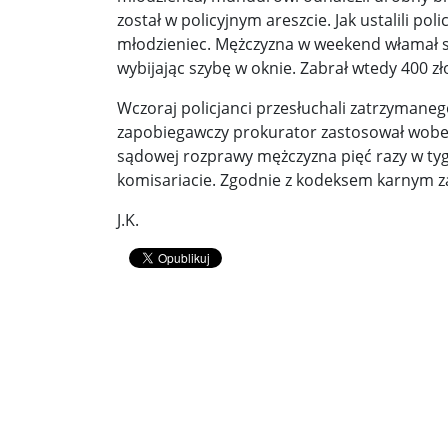
został w policyjnym areszcie. Jak ustalili po
Donald Trump żąda porozumienia, które zakończ
młodzieniec. Mężczyzna w weekend włamał si
wybijając szybę w oknie. Zabrał wtedy 400 zł
Sławomir Mentzen: Migracja legalna również jest
Wczoraj policjanci przesłuchali zatrzymane
Dni Konia Arabskiego 2025 – pasja, tradycja i prz
zapobiegawczy prokurator zastosował wobec
sądowej rozprawy mężczyzna pięć razy w ty
Zełenski chciał rozmawiać z Nawrockim. Ukraina l
komisariacie. Zgodnie z kodeksem karnym za
Presja na Izrael rośnie. Kolejny kraj G7 zapowiad
J.K.
Powstanie to nie jest zamknięta karta historii ...
Walka z okupantem, walka z ogniem ...
Ratune
Zaproszenie. Spacer z historią: „Warszawa ślada
Cyniczne współczucie dla ofiar ...
Socjaliści w 
Leszek Miller wieszczy koniec Polski 2050. „Szym