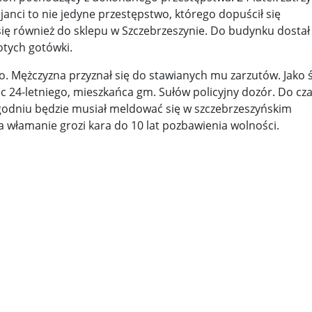
licjanci to nie jedyne przestępstwo, którego dopuścił się
y woj ...
Świat u stóp Trumpa. Negocjuj albo płać 50 proc. ...
ę również do sklepu w Szczebrzeszynie. Do budynku dostał 
otych gotówki.
 pr ...
Radioaktywne gniazdo os odkryto w dawnych zakładac ...
go. Mężczyzna przyznał się do stawianych mu zarzutów. Jako 
y ...
Ciężka noc w Kijowie. Rosja dwa razy uderzała z po ...
 24-letniego, mieszkańca gm. Sułów policyjny dozór. Do cz
godniu będzie musiał meldować się w szczebrzeszyńskim
ic ...
Donaldowi Trumpowi udało się zapobiec wojnie. Cła ...
 włamanie grozi kara do 10 lat pozbawienia wolności.
a ...
Sensy Powstania Warszawskiego ...
Nie ma patriotyzmu b
Wspólnota w chwili ciszy ...
Perspektywa świadka, perspektywa o
k wśród ceglanych murów ...
Gazowe Imperium Warszawy ...
mi ...
Wielka Brytania: Lesbijka została arcybiskupem. Pi ...
Kom
konspiracji ...
Kolejne kontrowersje wokół RARS. Po zmianie preze
on ...
Powstańcy w Skierniewicach ...
Dymisja premiera Litwy. 