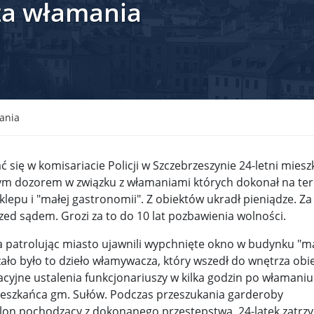
za włamania
krain ...
TSUE uderza w plan Giorgii Meloni, by odsyłać imig ...
S ...
Nowa metoda walki z kłusownictwem. Nosorożcom wstr ...
lc ...
Sondaż na Węgrzech: Viktor Orbán ma powody do niep ...
 ...
Nieznane tajemnice Powstania Warszawskiego. Jan Oł ...
ania
me ...
Salwador: Prezydent będzie mógł rządzić do śmierci ...
 się w komisariacie Policji w Szczebrzeszynie 24-letni miesz
l ...
Donald Trump zaostrza wojnę celną z Kanadą. Biały ...
Wo
nym dozorem w związku z włamaniami których dokonał na ter
klepu i "małej gastronomii". Z obiektów ukradł pieniądze. Za
 ...
Demokraci uczą się nowego języka. Wzorują się na D ...
zed sądem. Grozi za to do 10 lat pozbawienia wolności.
eat ...
Sondaż: Czy Powstanie Warszawskie było potrzebne i ...
a patrolując miasto ujawnili wypchnięte okno w budynku "ma
t ...
Wanda Traczyk-Stawska: Szczucie dziś na Niemców to ...
azało było to dzieło włamywacza, który wszedł do wnętrza obie
acyjne ustalenia funkcjonariuszy w kilka godzin po włamaniu
rsz ...
Kard. Konrad Krajewski o słowach „Polska dla Polak ...
ieszkańca gm. Sułów. Podczas przeszukania garderoby
lon pochodzący z dokonanego przestępstwa. 24-latek zatr
nce ...
Urszula Rusecka z PiS krytykuje Grzegorza Brauna. ...