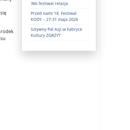
3k6 festiwal relacja
się
Przed nami 18. Festiwal
KODY – 27-31 maja 2026
Sztywny Pal Azji w Fabryce
środek
Kultury ZGRZYT
asu
ez zaangażowania ...
fiary ...
Zaproszenie na wystawę: „Uciec z piekła” ...
u potrzebne są historyczne śledztwa ...
s ...
Gintautas Paluckas odchodz ...