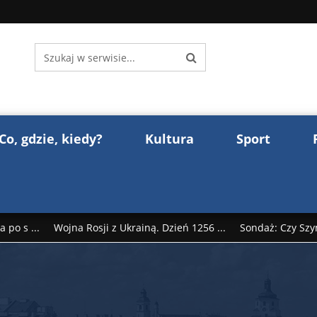
Co, gdzie, kiedy?
Kultura
Sport
 po s ...
Wojna Rosji z Ukrainą. Dzień 1256 ...
Sondaż: Czy Szy
rump reaguje na słowa Dmitrija Miedwiediew ...
Donald Trump z
śl ...
Polak premierem Litwy? Robert Duchniewicz na krótk ...
zy TV ...
ABW zatrzymała szpiega. „Dopadniemy każdego. Racze .