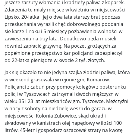
jeszcze zarzuty włamania i kradzieży paliwa z koparek.
Zdarzenia te miały miejsce w kwietniu w miejscowości
Lipsko. 20-latka i jej o dwa lata starszy brat podczas
przesłuchania wyrazili chęć dobrowolnego poddania
się karze 1 roku i 5 miesięcy pozbawienia wolności w
zawieszeniu na trzy lata. Dodatkowo będą musieli
również zapłacić grzywnę. Na poczet grożących za
popełnione przestępstwo kar policjanci zabezpieczyli
od 22-latka pieniądze w kwocie 2 tyś. złotych.
Jak się okazało to nie jedyna szajka złodziei paliwa, która
w weekend grasowała w rejonie gm, Komarów.
Policjanci z Łabuń przy pomocy kolegów z posterunku
policji w Tyszowcach zatrzymali dwóch mężczyzn w
wieku 35 i 23 lat mieszkańców gm. Tyszowce. Mężczyźni
w nocy z soboty na niedzielę weszli do garażu w
miejscowości Kolonia Zubowice, skąd ukradli
składowany w kanistrach olej napędowy w ilości 100
litrów. 45-letni gospodarz oszacował straty na kwotę