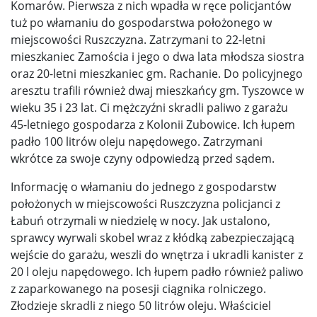
Komarów. Pierwsza z nich wpadła w ręce policjantów
tuż po włamaniu do gospodarstwa położonego w
miejscowości Ruszczyzna. Zatrzymani to 22-letni
mieszkaniec Zamościa i jego o dwa lata młodsza siostra
oraz 20-letni mieszkaniec gm. Rachanie. Do policyjnego
aresztu trafili również dwaj mieszkańcy gm. Tyszowce w
wieku 35 i 23 lat. Ci mężczyźni skradli paliwo z garażu
45-letniego gospodarza z Kolonii Zubowice. Ich łupem
padło 100 litrów oleju napędowego. Zatrzymani
wkrótce za swoje czyny odpowiedzą przed sądem.
Informację o włamaniu do jednego z gospodarstw
położonych w miejscowości Ruszczyzna policjanci z
Łabuń otrzymali w niedzielę w nocy. Jak ustalono,
sprawcy wyrwali skobel wraz z kłódką zabezpieczającą
wejście do garażu, weszli do wnętrza i ukradli kanister z
20 l oleju napędowego. Ich łupem padło również paliwo
z zaparkowanego na posesji ciągnika rolniczego.
Złodzieje skradli z niego 50 litrów oleju. Właściciel