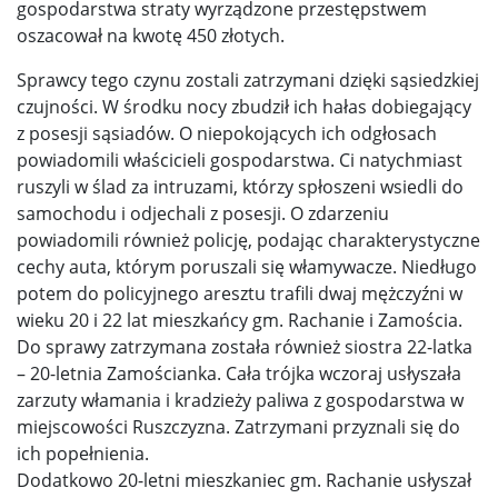
gospodarstwa straty wyrządzone przestępstwem
oszacował na kwotę 450 złotych.
Sprawcy tego czynu zostali zatrzymani dzięki sąsiedzkiej
czujności. W środku nocy zbudził ich hałas dobiegający
z posesji sąsiadów. O niepokojących ich odgłosach
powiadomili właścicieli gospodarstwa. Ci natychmiast
ruszyli w ślad za intruzami, którzy spłoszeni wsiedli do
samochodu i odjechali z posesji. O zdarzeniu
powiadomili również policję, podając charakterystyczne
cechy auta, którym poruszali się włamywacze. Niedługo
potem do policyjnego aresztu trafili dwaj mężczyźni w
wieku 20 i 22 lat mieszkańcy gm. Rachanie i Zamościa.
Do sprawy zatrzymana została również siostra 22-latka
– 20-letnia Zamościanka. Cała trójka wczoraj usłyszała
zarzuty włamania i kradzieży paliwa z gospodarstwa w
miejscowości Ruszczyzna. Zatrzymani przyznali się do
ich popełnienia.
Dodatkowo 20-letni mieszkaniec gm. Rachanie usłyszał