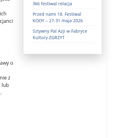
3k6 festiwal relacja
ich
Przed nami 18. Festiwal
cjanci
KODY – 27-31 maja 2026
Sztywny Pal Azji w Fabryce
Kultury ZGRZYT
tawy o
ez zaangażowania ...
fiary ...
nie z
 lub
Zaproszenie na wystawę: „Uciec z piekła” ...
.
u potrzebne są historyczne śledztwa ...
s ...
Gintautas Paluckas odchodz ...