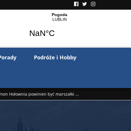
Porady
Podróże i Hobby
mon Hołownia powinien być marszałki ...
nów pisze o wojnie na Ukrainie. Wspo ...
..