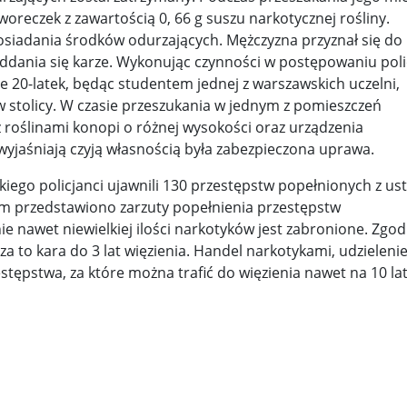
woreczek z zawartością 0, 66 g suszu narkotycznej rośliny.
y woj ...
Świat u stóp Trumpa. Negocjuj albo płać 50 proc. ...
osiadania środków odurzających. Mężczyzna przyznał się do 
ddania się karze. Wykonując czynności w postępowaniu poli
 pr ...
Radioaktywne gniazdo os odkryto w dawnych zakładac ...
re 20-latek, będąc studentem jednej z warszawskich uczelni,
 stolicy. W czasie przeszukania w jednym z pomieszczeń
y ...
Ciężka noc w Kijowie. Rosja dwa razy uderzała z po ...
 z roślinami konopi o różnej wysokości oraz urządzenia
wyjaśniają czyją własnością była zabezpieczona uprawa.
ic ...
Donaldowi Trumpowi udało się zapobiec wojnie. Cła ...
iego policjanci ujawnili 130 przestępstw popełnionych z us
a ...
Sensy Powstania Warszawskiego ...
Nie ma patriotyzmu b
ym przedstawiono zarzuty popełnienia przestępstw
Wspólnota w chwili ciszy ...
Perspektywa świadka, perspektywa o
 nawet niewielkiej ilości narkotyków jest zabronione. Zgod
a to kara do 3 lat więzienia. Handel narkotykami, udzielenie
k wśród ceglanych murów ...
Gazowe Imperium Warszawy ...
tępstwa, za które można trafić do więzienia nawet na 10 lat
mi ...
Wielka Brytania: Lesbijka została arcybiskupem. Pi ...
Kom
konspiracji ...
Kolejne kontrowersje wokół RARS. Po zmianie preze
on ...
Powstańcy w Skierniewicach ...
Dymisja premiera Litwy. 