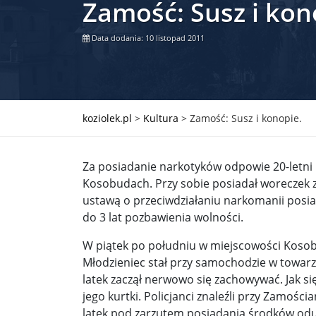
Zamość: Susz i kon
Władimir Putin po ultimatum Donalda Trumpa: U
Data dodania: 10 listopad 2011
Przemysław Czarnek ujawnia, z jakimi partiami Pi
Są wyniki rekrytacji na SGGW. Uczelnia będzie wa
Były prezydent Korei Płd. nie dał się przesłuchać.
koziolek.pl
>
Kultura
>
Zamość: Susz i konopie.
Robert Wilson nie żyje. Pracował z Lady Gagą, To
Za posiadanie narkotyków odpowie 20-letni
Pierwszy kraj UE zakazuje eksportu broni do Izrae
Kosobudach. Przy sobie posiadał woreczek z
ustawą o przeciwdziałaniu narkomanii posia
Okrągły stół na Białorusi? Przeciwnicy Łukaszenki
do 3 lat pozbawienia wolności.
Grażyna Torbicka: Kocham kino, ale kocham też t
W piątek po południu w miejscowości Kosobu
Estera Flieger: Nie znoszę dyskusji o sensie Pows
Młodzieniec stał przy samochodzie w towar
latek zaczął nerwowo się zachowywać. Jak si
Michał Szułdrzyński: Z popiołów aż do chmur. Wa
jego kurtki. Policjanci znaleźli przy Zamośc
latek pod zarzutem posiadania środków odur
Karol Nawrocki zakończył prace nad strukturą ka