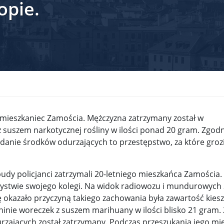
opie.
krain ...
TSUE uderza w plan Giorgii Meloni, by odsyłać imig ...
S ...
Nowa metoda walki z kłusownictwem. Nosorożcom wstr ...
lc ...
Sondaż na Węgrzech: Viktor Orbán ma powody do niep ...
 ...
Nieznane tajemnice Powstania Warszawskiego. Jan Oł ...
me ...
Salwador: Prezydent będzie mógł rządzić do śmierci ...
 mieszkaniec Zamościa. Mężczyzna zatrzymany został w
l ...
Donald Trump zaostrza wojnę celną z Kanadą. Biały ...
Wo
 suszem narkotycznej rośliny w ilości ponad 20 gram. Zgodn
danie środków odurzających to przestępstwo, za które groz
 ...
Demokraci uczą się nowego języka. Wzorują się na D ...
eat ...
Sondaż: Czy Powstanie Warszawskie było potrzebne i ...
dy policjanci zatrzymali 20-letniego mieszkańca Zamościa.
t ...
Wanda Traczyk-Stawska: Szczucie dziś na Niemców to ...
zystwie swojego kolegi. Na widok radiowozu i mundurowych 
ę okazało przyczyną takiego zachowania była zawartość kies
rsz ...
Kard. Konrad Krajewski o słowach „Polska dla Polak ...
ianinie woreczek z suszem marihuany w ilości blisko 21 gram. 
zających został zatrzymany. Podczas przeszukania jego mi
nce ...
Urszula Rusecka z PiS krytykuje Grzegorza Brauna. ...