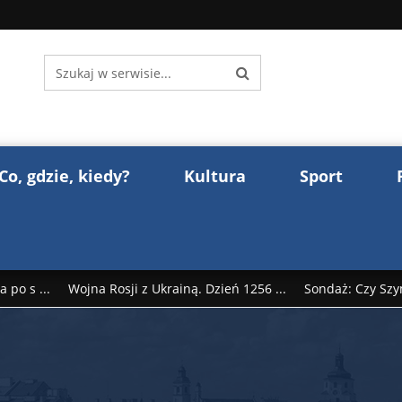
Co, gdzie, kiedy?
Kultura
Sport
 po s ...
Wojna Rosji z Ukrainą. Dzień 1256 ...
Sondaż: Czy Szy
rump reaguje na słowa Dmitrija Miedwiediew ...
Donald Trump z
śl ...
Polak premierem Litwy? Robert Duchniewicz na krótk ...
zy TV ...
ABW zatrzymała szpiega. „Dopadniemy każdego. Racze .