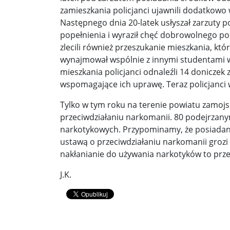
zamieszkania policjanci ujawnili dodatkowo 
Donald Trump żąda porozumienia, które zakończ
Następnego dnia 20-latek usłyszał zarzuty p
popełnienia i wyraził chęć dobrowolnego po
Sławomir Mentzen: Migracja legalna również jest
zlecili również przeszukanie mieszkania, któ
wynajmował wspólnie z innymi studentami w
Dni Konia Arabskiego 2025 – pasja, tradycja i prz
mieszkania policjanci odnaleźli 14 doniczek
wspomagające ich uprawę. Teraz policjanci 
Zełenski chciał rozmawiać z Nawrockim. Ukraina l
Tylko w tym roku na terenie powiatu zamojsk
Presja na Izrael rośnie. Kolejny kraj G7 zapowiad
przeciwdziałaniu narkomanii. 80 podejrzan
Powstanie to nie jest zamknięta karta historii ...
narkotykowych. Przypominamy, że posiadanie
ustawą o przeciwdziałaniu narkomanii grozi z
Walka z okupantem, walka z ogniem ...
Ratune
nakłanianie do używania narkotyków to przes
Zaproszenie. Spacer z historią: „Warszawa ślada
J.K.
Cyniczne współczucie dla ofiar ...
Socjaliści w 
Leszek Miller wieszczy koniec Polski 2050. „Szym