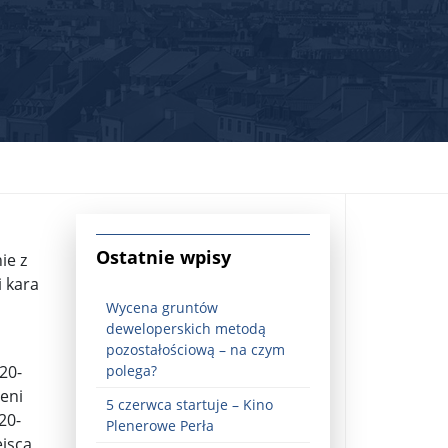
jna Rosji z Ukrainą. Dzień 1254 ...
Ostatnie wpisy
ie z
i kara
Wycena gruntów
deweloperskich metodą
pozostałościową – na czym
20-
polega?
zeni
5 czerwca startuje – Kino
Najstarsza muzyka świata ...
20-
Plenerowe Perła
ejsca