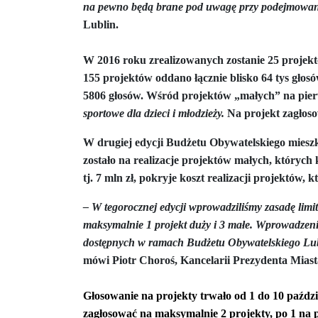
na pewno będą brane pod uwagę przy podejmowan
Lublin.
Donald Trump żąda porozumienia, które zakończ
Sławomir Mentzen: Migracja legalna również jest
W 2016 roku zrealizowanych zostanie 25 projektó
155 projektów oddano łącznie blisko 64 tys głos
Dni Konia Arabskiego 2025 – pasja, tradycja i prz
5806 głosów. Wśród projektów „małych” na pierws
sportowe dla dzieci i młodzieży.
Na projekt zagłoso
Zełenski chciał rozmawiać z Nawrockim. Ukraina l
W drugiej edycji Budżetu Obywatelskiego mieszka
Presja na Izrael rośnie. Kolejny kraj G7 zapowiad
zostało na realizacje projektów małych, których k
Powstanie to nie jest zamknięta karta historii ...
tj. 7 mln zł, pokryje koszt realizacji projektów, k
Walka z okupantem, walka z ogniem ...
Ratune
– W tegorocznej edycji wprowadziliśmy zasadę limit
maksymalnie 1 projekt duży i 3 małe. Wprowadzenie
Zaproszenie. Spacer z historią: „Warszawa ślada
dostępnych w ramach Budżetu Obywatelskiego Lubli
mówi
Piotr Choroś, Kancelarii Prezydenta Miast
Cyniczne współczucie dla ofiar ...
Socjaliści w 
Leszek Miller wieszczy koniec Polski 2050. „Szym
Głosowanie na projekty trwało od 1 do 10 paźdz
zagłosować na maksymalnie 2 projekty, po 1 na p