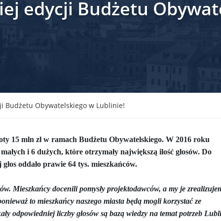
ej edycji Budżetu Obywat
krain ...
TSUE uderza w plan Giorgii Meloni, by odsyłać imig ...
S ...
Nowa metoda walki z kłusownictwem. Nosorożcom wstr ...
lc ...
Sondaż na Węgrzech: Viktor Orbán ma powody do niep ...
 ...
Nieznane tajemnice Powstania Warszawskiego. Jan Oł ...
me ...
Salwador: Prezydent będzie mógł rządzić do śmierci ...
ji Budżetu Obywatelskiego w Lublinie!
l ...
Donald Trump zaostrza wojnę celną z Kanadą. Biały ...
Wo
ty 15 mln zł w ramach Budżetu Obywatelskiego.
 ...
Demokraci uczą się nowego języka. Wzorują się na D ...
W 2016 roku
 małych i 6 dużych, które otrzymały największą ilość głosów. Do
eat ...
Sondaż: Czy Powstanie Warszawskie było potrzebne i ...
 głos oddało prawie 64 tys. mieszkańców.
t ...
Wanda Traczyk-Stawska: Szczucie dziś na Niemców to ...
ów. Mieszkańcy docenili pomysły projektodawców, a my je zrealizuje
rsz ...
Kard. Konrad Krajewski o słowach „Polska dla Polak ...
ponieważ to mieszkańcy naszego miasta będą mogli korzystać ze
skały odpowiedniej liczby głosów są bazą wiedzy na temat potrzeb Lubl
nce ...
Urszula Rusecka z PiS krytykuje Grzegorza Brauna. ...