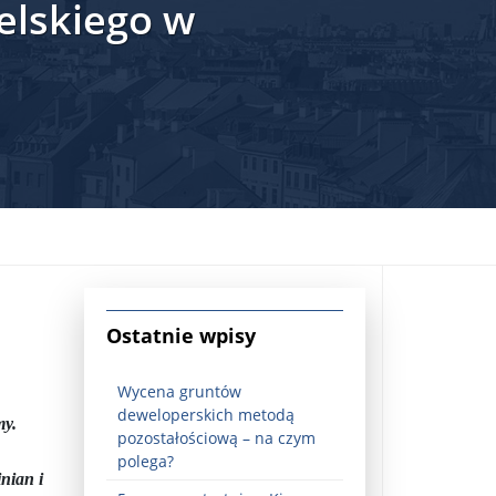
elskiego w
jna Rosji z Ukrainą. Dzień 1254 ...
Ostatnie wpisy
Wycena gruntów
deweloperskich metodą
my.
pozostałościową – na czym
Najstarsza muzyka świata ...
polega?
inian i