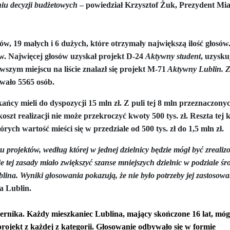
iu decyzji budżetowych
– powiedział
Krzysztof Żuk, Prezydent Mia
y woj ...
Świat u stóp Trumpa. Negocjuj albo płać 50 proc. ...
 pr ...
Radioaktywne gniazdo os odkryto w dawnych zakładac ...
w, 19 małych i 6 dużych, które otrzymały największą ilość głosów
ów. Najwięcej głosów uzyskał projekt D-24
Aktywny student
, uzysku
y ...
Ciężka noc w Kijowie. Rosja dwa razy uderzała z po ...
zym miejscu na liście znalazł się projekt M-71
Aktywny Lublin. Z
wało 5565 osób.
ic ...
Donaldowi Trumpowi udało się zapobiec wojnie. Cła ...
ńcy mieli do dyspozycji 15 mln zł. Z puli tej 8 mln przeznaczony
a ...
Sensy Powstania Warszawskiego ...
Nie ma patriotyzmu b
oszt realizacji nie może przekroczyć kwoty 500 tys. zł. Reszta tej 
Wspólnota w chwili ciszy ...
Perspektywa świadka, perspektywa o
tórych wartość mieści się w przedziale od 500 tys. zł do 1,5 mln zł.
k wśród ceglanych murów ...
Gazowe Imperium Warszawy ...
u projektów, według której w jednej dzielnicy będzie mógł być zreali
 tej zasady miało zwiększyć szanse mniejszych dzielnic w podziale ś
mi ...
Wielka Brytania: Lesbijka została arcybiskupem. Pi ...
Kom
na. Wyniki głosowania pokazują, że nie było potrzeby jej zastosowa
a Lublin.
konspiracji ...
Kolejne kontrowersje wokół RARS. Po zmianie preze
on ...
Powstańcy w Skierniewicach ...
Dymisja premiera Litwy. 
iernika. Każdy mieszkaniec Lublina, mający skończone 16 lat, móg
rojekt z każdej z kategorii. Głosowanie odbywało się w formie