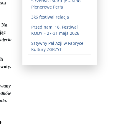
5 czerwca startuje – Kino
sta
Plenerowe Perła
3k6 festiwal relacja
. Na
Przed nami 18. Festiwal
jąc
KODY – 27-31 maja 2026
ajęcia
Sztywny Pal Azji w Fabryce
Kultury ZGRZYT
ch
ez zaangażowania ...
kwoty,
fiary ...
Zaproszenie na wystawę: „Uciec z piekła” ...
zowany
rodków
u potrzebne są historyczne śledztwa ...
nia. –
s ...
Gintautas Paluckas odchodz ...
ł