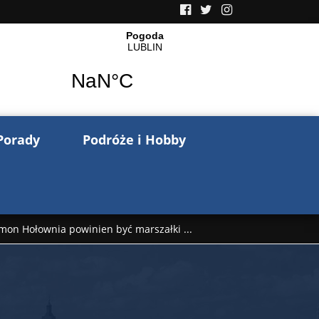
Porady
Podróże i Hobby
mon Hołownia powinien być marszałki ...
nów pisze o wojnie na Ukrainie. Wspo ...
..