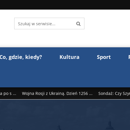
Co, gdzie, kiedy?
Kultura
Sport
 po s ...
Wojna Rosji z Ukrainą. Dzień 1256 ...
Sondaż: Czy Szy
rump reaguje na słowa Dmitrija Miedwiediew ...
Donald Trump z
śl ...
Polak premierem Litwy? Robert Duchniewicz na krótk ...
zy TV ...
ABW zatrzymała szpiega. „Dopadniemy każdego. Racze .