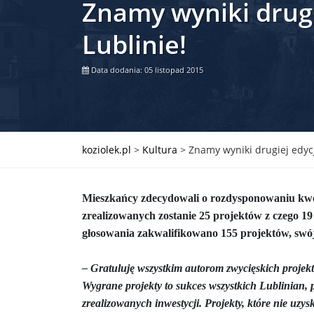
Znamy wyniki drugi
Władimir Putin po ultimatum Donalda Trumpa: U
Lublinie!
Przemysław Czarnek ujawnia, z jakimi partiami Pi
Data dodania: 05 listopad 2015
Są wyniki rekrytacji na SGGW. Uczelnia będzie wa
Były prezydent Korei Płd. nie dał się przesłuchać.
Robert Wilson nie żyje. Pracował z Lady Gagą, To
koziolek.pl
>
Kultura
>
Znamy wyniki drugiej edyc
Pierwszy kraj UE zakazuje eksportu broni do Izrae
Mieszkańcy zdecydowali o rozdysponowaniu kwo
Okrągły stół na Białorusi? Przeciwnicy Łukaszenki
zrealizowanych zostanie 25 projektów z czego 19
Grażyna Torbicka: Kocham kino, ale kocham też t
głosowania zakwalifikowano 155 projektów, swój
Estera Flieger: Nie znoszę dyskusji o sensie Pows
– Gratuluję wszystkim autorom zwycięskich projekt
Michał Szułdrzyński: Z popiołów aż do chmur. Wa
Wygrane projekty to sukces wszystkich Lublinian, 
zrealizowanych inwestycji. Projekty, które nie uzy
Karol Nawrocki zakończył prace nad strukturą ka